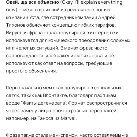
(Okay, I'll explain everything
Окей, ща все объясню
now) — мем, возникший из рекламного ролика
компании Yota, где сотрудник компании Андрей
Тихонов объясняет концепцию гибких тарифов.
Вирусная фраза стала популярной в интернете и
используется для комического преодоления сложных
или нелепых ситуаций. В мемах фраза часто
сопровождается изображением Тихонова, и её
используют как ответ на вопросы, требующие
простого объяснения.
Первоначально мем стал популярен в социальных
сетях, таких как ВКонтакте, благодаря пабликам
вроде "Факты дегенерата". Формат распространился
через замену лица героя на разных персонажей,
например, на Таноса из Marvel.
Фраза также стала мем-спамом, часто оставляемым в