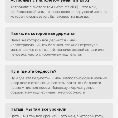
Астронавт с пистолетом (Wait, it’s all X)
Астронавт с пистолетом (Wait, it’s all X) – это мем,
изображающий момент осознания шокирующей истины,
которая, оказывается, была известна всегда.
Палка, на которой все держится
Палка, на которой все держится – мем,
иллюстрирующий, как большая, сложная структура
может зависеть от одной незначительной детали или
человека, часто с ироничным подтекстом.
Ну и где эта бедность?
Ну и где эта бедность? – мем, иллюстрирующий иронию
и сарказм в отношении слепоты богатых к бедности,
прямо у них под носом. Используя карикатурные
образы, мем подчеркивает неспособность
Наташ, мы там всё уронили
Наташ, мы там всё уронили – это мем, в котором коты,