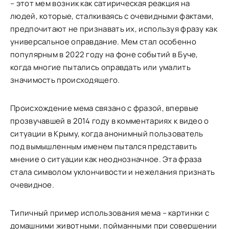
– этот мем возник как сатирическая реакция на
людей, которые, сталкиваясь с очевидными фактами,
предпочитают не признавать их, используя фразу как
универсальное оправдание. Мем стал особенно
популярным в 2022 году на фоне событий в Буче,
когда многие пытались оправдать или умалить
значимость происходящего.
Происхождение мема связано с фразой, впервые
прозвучавшей в 2014 году в комментариях к видео о
ситуации в Крыму, когда анонимный пользователь
под вымышленным именем пытался представить
мнение о ситуации как неоднозначное. Эта фраза
стала символом уклончивости и нежелания признать
очевидное.
Типичный пример использования мема – картинки с
домашними животными, пойманными при совершении