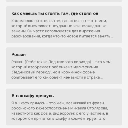
Как смеешь ты стоять там, где стоял он
Как смеешь ты стоять там, где стоял он — это мем,
который высмеивает неудачные или неожиданные
замены. Он часто используется для выражения
разочарования, когда что-то новое пытается занять
место
Рошан
Рошан (Ребенок из Ледникового периода) – это мем,
который изображает ребенка из мультфильма
“Ледниковый период”, но в ироничной форме
обыгрывает его как объект ненависти и страха.
Несмотря на его
Я в шкафу прячусь
Я в шкафу прячусь – это мем, возникший из фразы
российского киберспортсмена Михаила Столярова,
известного как Dosia. Видеоролик с его участием, в
котором он прячется в шкафу и комментирует это