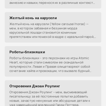
амнезию и навыки, перенося их в различные контексты
и
Желтый конь на карусели
Желтый конь на карусели (Yellow carousel horse) —
мем, в котором забавная и безумная морда
карусельной лошади становится комичным
препятствием или помехой в кадре с идеальной парой,
символизируя
Роботы-близняшки
Роботы-близняшки – это персонажи из игры Atomic
Heart, которые стали символом ее скандальной
популярности. Левая и Правая олицетворяют собой
сочетание хайпа и провокации, что вызвало бурный
интерес
Откровения Джоан Роулинг
Откровения Джоан Роулинг – мем, высмеивающий
писательницу за её постоянные попытки добавить
новые, зачастую ненужные или абсурдные детали к
уже завершённой вселенной Гарри Поттера.