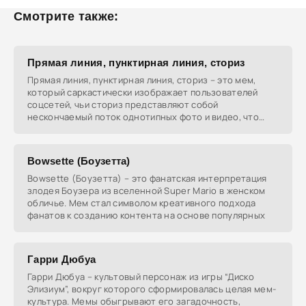
Смотрите также:
Прямая линия, пунктирная линия, сториз
Прямая линия, пунктирная линия, сториз – это мем,
который саркастически изображает пользователей
соцсетей, чьи сториз представляют собой
нескончаемый поток однотипных фото и видео, что
раздражает
Bowsette (Боузетта)
Bowsette (Боузетта) – это фанатская интерпретация
злодея Боузера из вселенной Super Mario в женском
обличье. Мем стал символом креативного подхода
фанатов к созданию контента на основе популярных
Гарри Дюбуа
Гарри Дюбуа – культовый персонаж из игры “Диско
Элизиум”, вокруг которого сформировалась целая мем-
культура. Мемы обыгрывают его загадочность,