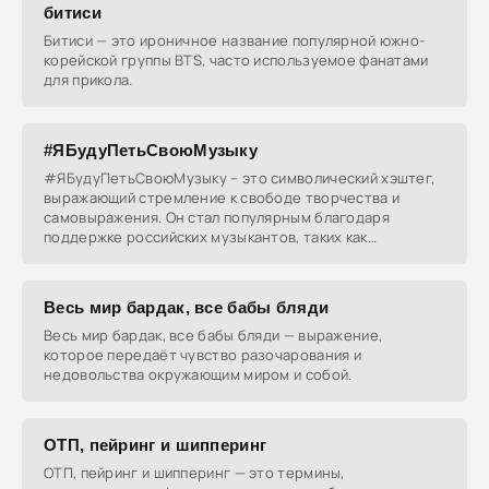
битиси
Битиси — это ироничное название популярной южно-
корейской группы BTS, часто используемое фанатами
для прикола.
#ЯБудуПетьСвоюМузыку
#ЯБудуПетьСвоюМузыку – это символический хэштег,
выражающий стремление к свободе творчества и
самовыражения. Он стал популярным благодаря
поддержке российских музыкантов, таких как
Oxxxymiron, Noize
Весь мир бардак, все бабы бляди
Весь мир бардак, все бабы бляди — выражение,
которое передаёт чувство разочарования и
недовольства окружающим миром и собой.
ОТП, пейринг и шипперинг
ОТП, пейринг и шипперинг — это термины,