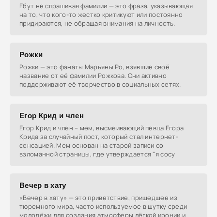
Ебут не спрашивая фамилии — это фраза, указывающая
на то, что кого-то жестко критикуют или постоянно
придираются, не обращая внимания на личность.
Рожки
Рожки — это фанаты Марьяны Ро, взявшие своё
название от её фамилии Рожкова. Они активно
поддерживают её творчество в социальных сетях.
Егор Крид и член
Егор Крид и член – мем, высмеивающий певца Егора
Крида за случайный пост, который стал интернет-
сенсацией. Мем основан на старой записи со
взломанной страницы, где утверждается "я сосу
Вечер в хату
«Вечер в хату» — это приветствие, пришедшее из
тюремного мира, часто используемое в шутку среди
молодёжи для создания атмосферы лёгкой иронии и