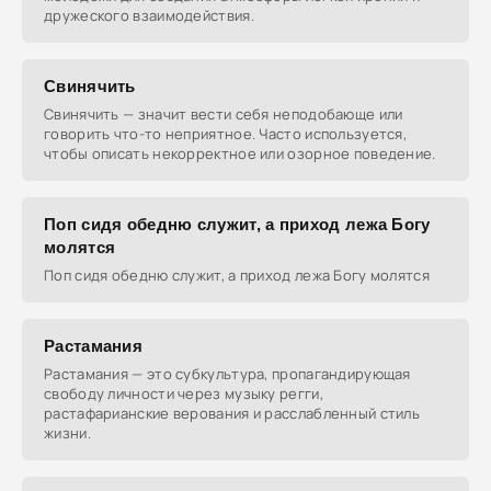
дружеского взаимодействия.
Свинячить
Свинячить — значит вести себя неподобающе или
говорить что-то неприятное. Часто используется,
чтобы описать некорректное или озорное поведение.
Поп сидя обедню служит, а приход лежа Богу
молятся
Поп сидя обедню служит, а приход лежа Богу молятся
Растамания
Растамания — это субкультура, пропагандирующая
свободу личности через музыку регги,
растафарианские верования и расслабленный стиль
жизни.