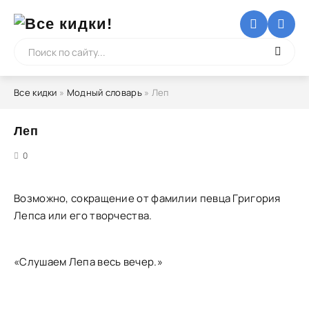
Все кидки
»
Модный словарь
» Леп
Леп
5
0
Возможно, сокращение от фамилии певца Григория
Лепса или его творчества.
«Слушаем Лепа весь вечер.»