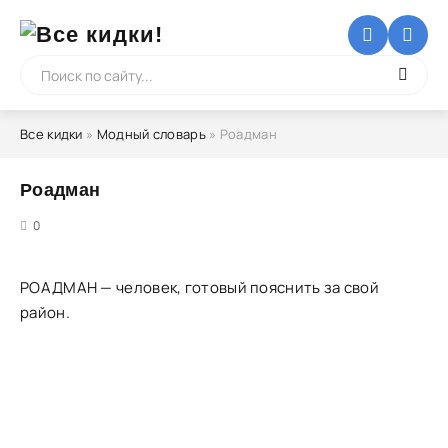
Все кидки
»
Модный словарь
» Роадман
Роадман
5
0
РОАДМАН — человек, готовый пояснить за свой
район.