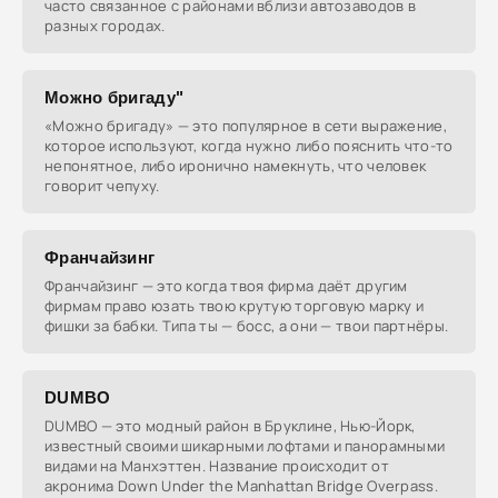
часто связанное с районами вблизи автозаводов в
разных городах.
Можно бригаду"
«Можно бригаду» — это популярное в сети выражение,
которое используют, когда нужно либо пояснить что-то
непонятное, либо иронично намекнуть, что человек
говорит чепуху.
Франчайзинг
Франчайзинг — это когда твоя фирма даёт другим
фирмам право юзать твою крутую торговую марку и
фишки за бабки. Типа ты — босс, а они — твои партнёры.
DUMBO
DUMBO — это модный район в Бруклине, Нью-Йорк,
известный своими шикарными лофтами и панорамными
видами на Манхэттен. Название происходит от
акронима Down Under the Manhattan Bridge Overpass.