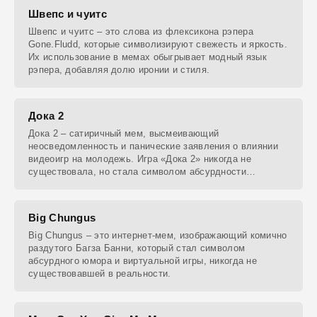
Швепс и чуитс
Швепс и чуитс – это слова из флексикона рэпера
Gone.Fludd, которые символизируют свежесть и яркость.
Их использование в мемах обыгрывает модный язык
рэпера, добавляя долю иронии и стиля.
Дока 2
Дока 2 – сатиричный мем, высмеивающий
неосведомленность и панические заявления о влиянии
видеоигр на молодежь. Игра «Дока 2» никогда не
существовала, но стала символом абсурдности
утверждений о
Big Chungus
Big Chungus – это интернет-мем, изображающий комично
раздутого Багза Банни, который стал символом
абсурдного юмора и виртуальной игры, никогда не
существовавшей в реальности.