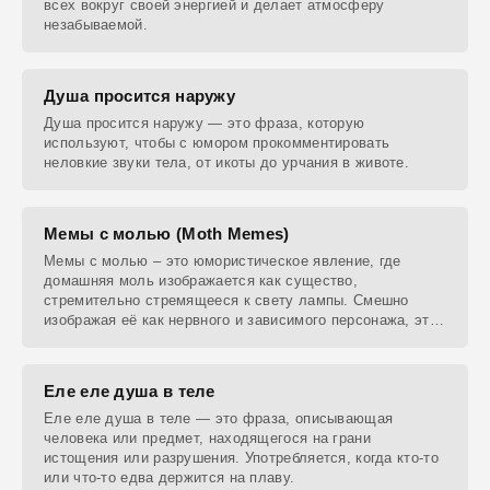
всех вокруг своей энергией и делает атмосферу
незабываемой.
Душа просится наружу
Душа просится наружу — это фраза, которую
используют, чтобы с юмором прокомментировать
неловкие звуки тела, от икоты до урчания в животе.
Мемы с молью (Moth Memes)
Мемы с молью – это юмористическое явление, где
домашняя моль изображается как существо,
стремительно стремящееся к свету лампы. Смешно
изображая её как нервного и зависимого персонажа, эти
мемы
Еле еле душа в теле
Еле еле душа в теле — это фраза, описывающая
человека или предмет, находящегося на грани
истощения или разрушения. Употребляется, когда кто-то
или что-то едва держится на плаву.