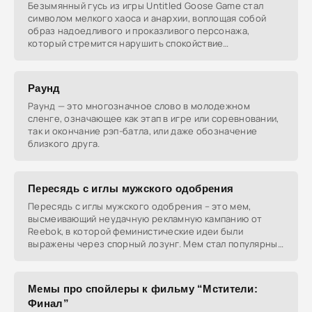
Безымянный гусь из игры Untitled Goose Game стал
символом мелкого хаоса и анархии, воплощая собой
образ надоедливого и проказливого персонажа,
который стремится нарушить спокойствие
окружающих. Этот
Раунд
Раунд — это многозначное слово в молодежном
сленге, означающее как этап в игре или соревновании,
так и окончание рэп-батла, или даже обозначение
близкого друга.
Пересядь с иглы мужского одобрения
Пересядь с иглы мужского одобрения – это мем,
высмеивающий неудачную рекламную кампанию от
Reebok, в которой феминистические идеи были
выражены через спорный лозунг. Мем стал популярным
благодаря
Мемы про спойлеры к фильму “Мстители:
Финал”