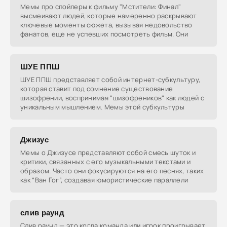
Мемы про спойлеры к фильму "Мстители: Финал"
высмеивают людей, которые намеренно раскрывают
ключевые моменты сюжета, вызывая недовольство
фанатов, еще не успевших посмотреть фильм. Они
ШУЕ ППШ
ШУЕ ППШ представляет собой интернет-субкультуру,
которая ставит под сомнение существование
шизофрении, воспринимая "шизофреников" как людей с
уникальным мышлением. Мемы этой субкультуры
Джизус
Мемы о Джизусе представляют собой смесь шуток и
критики, связанных с его музыкальными текстами и
образом. Часто они фокусируются на его песнях, таких
как “Ван Гог”, создавая юмористические параллели
слив раунд
Слив раунд — это когда команда или игрок проигрывает