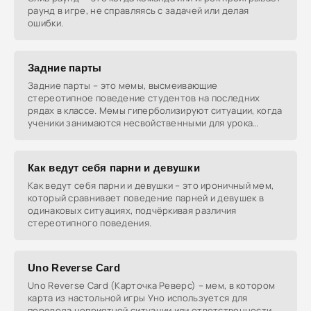
раунд в игре, не справляясь с задачей или делая
ошибки.
Задние парты
Задние парты – это мемы, высмеивающие
стереотипное поведение студентов на последних
рядах в классе. Мемы гиперболизируют ситуации, когда
ученики занимаются несвойственными для урока
делами, такими
Как ведут себя парни и девушки
Как ведут себя парни и девушки – это ироничный мем,
который сравнивает поведение парней и девушек в
одинаковых ситуациях, подчёркивая различия
стереотипного поведения.
Uno Reverse Card
Uno Reverse Card (Карточка Реверс) – мем, в котором
карта из настольной игры Уно используется для
перевода неприятной ситуации или ответственности