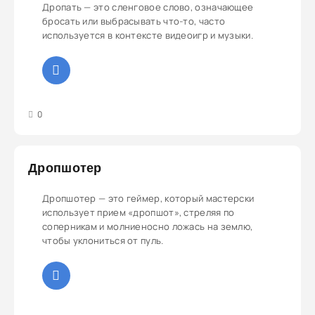
Дропать — это сленговое слово, означающее
бросать или выбрасывать что-то, часто
используется в контексте видеоигр и музыки.
3
4
5
0
Дропшотер
Дропшотер — это геймер, который мастерски
использует прием «дропшот», стреляя по
соперникам и молниеносно ложась на землю,
чтобы уклониться от пуль.