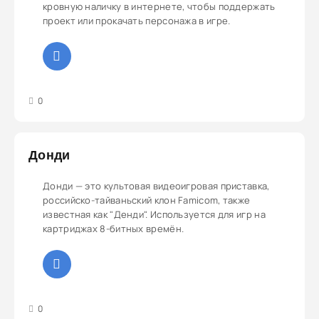
кровную наличку в интернете, чтобы поддержать
проект или прокачать персонажа в игре.
3
4
5
0
Донди
Донди — это культовая видеоигровая приставка,
российско-тайваньский клон Famicom, также
известная как "Денди". Используется для игр на
картриджах 8-битных времён.
3
4
5
0