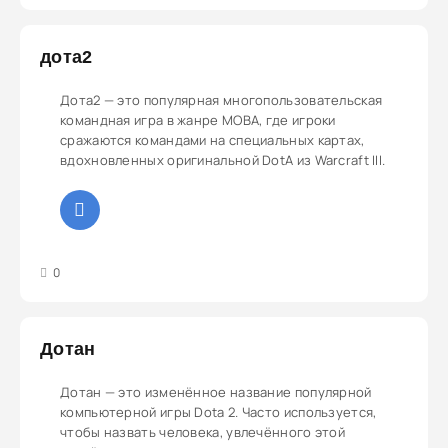
дота2
Дота2 — это популярная многопользовательская
командная игра в жанре MOBA, где игроки
сражаются командами на специальных картах,
вдохновленных оригинальной DotA из Warcraft III.
3
4
5
0
Дотан
Дотан — это изменённое название популярной
компьютерной игры Dota 2. Часто используется,
чтобы назвать человека, увлечённого этой