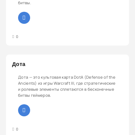
битвы.
3
4
5
0
Дота
Дота — это культовая карта DotA (Defense of the
Ancients) из игры Warcraft III, где стратегические
и ролевые элементы сплетаются в бесконечные
битвы геймеров.
3
4
5
0