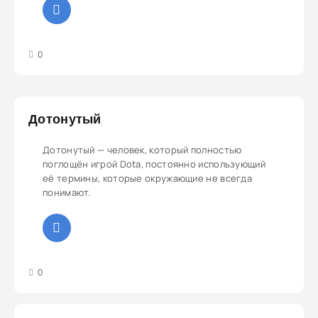
3
4
5
0
Дотонутый
Дотонутый — человек, который полностью
поглощён игрой Dota, постоянно использующий
её термины, которые окружающие не всегда
понимают.
3
4
5
0