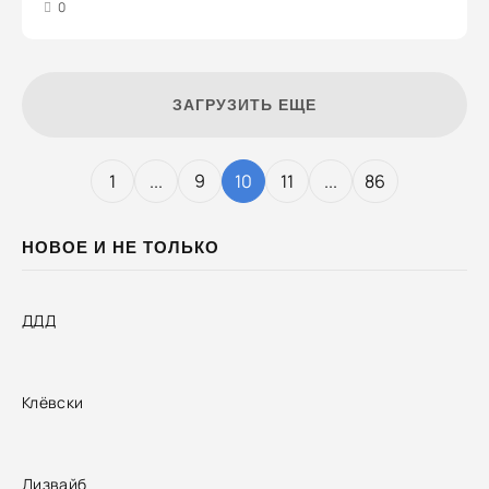
3
4
5
0
ЗАГРУЗИТЬ ЕЩЕ
1
...
9
10
11
...
86
НОВОЕ И НЕ ТОЛЬКО
ДДД
Клёвски
Дизвайб