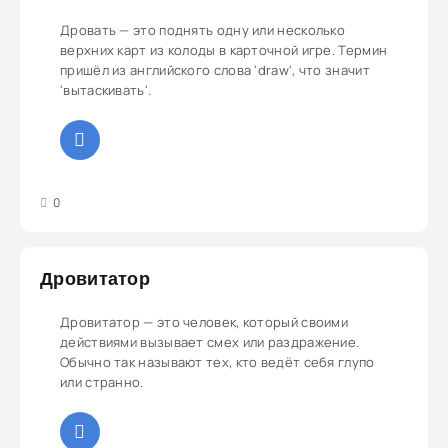
Дровать — это поднять одну или несколько
верхних карт из колоды в карточной игре. Термин
пришёл из английского слова 'draw', что значит
'вытаскивать'.
3
4
5
0
Дровитатор
Дровитатор — это человек, который своими
действиями вызывает смех или раздражение.
Обычно так называют тех, кто ведёт себя глупо
или странно.