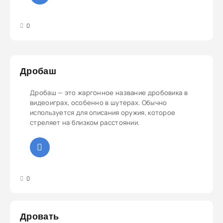
3
4
5
0
Дробаш
Дробаш — это жаргонное название дробовика в
видеоиграх, особенно в шутерах. Обычно
используется для описания оружия, которое
стреляет на близком расстоянии.
3
4
5
0
Дровать