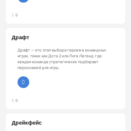
3
4
5
0
Драфт
Драфт — это этап выбора героев в командных
играх, таких как Дота 2 или Лига Легенд, где
каждая команда стратегически подбирает
персонажей для игры.
3
4
5
0
Дрейкфейс