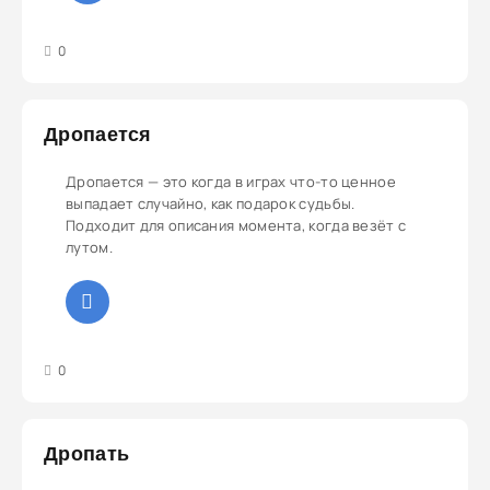
3
4
5
0
Дропается
Дропается — это когда в играх что-то ценное
выпадает случайно, как подарок судьбы.
Подходит для описания момента, когда везёт с
лутом.
3
4
5
0
Дропать