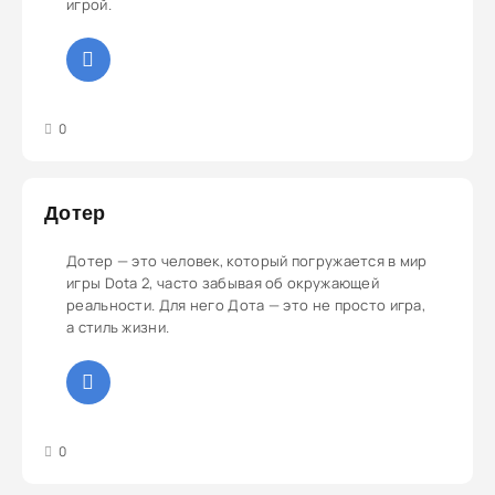
игрой.
3
4
5
0
Дотер
Дотер — это человек, который погружается в мир
игры Dota 2, часто забывая об окружающей
реальности. Для него Дота — это не просто игра,
а стиль жизни.
3
4
5
0