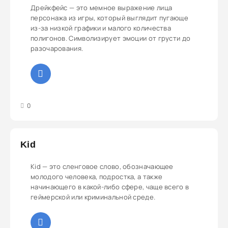
Дрейкфейс — это мемное выражение лица
персонажа из игры, который выглядит пугающе
из-за низкой графики и малого количества
полигонов. Символизирует эмоции от грусти до
разочарования.
3
4
5
0
Kid
Kid — это сленговое слово, обозначающее
молодого человека, подростка, а также
начинающего в какой-либо сфере, чаще всего в
геймерской или криминальной среде.