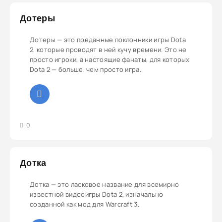
Дотеры
Дотеры — это преданные поклонники игры Dota
2, которые проводят в ней кучу времени. Это не
просто игроки, а настоящие фанаты, для которых
Dota 2 — больше, чем просто игра.
3
4
5
0
Дотка
Дотка — это ласковое название для всемирно
известной видеоигры Dota 2, изначально
созданной как мод для Warcraft 3.