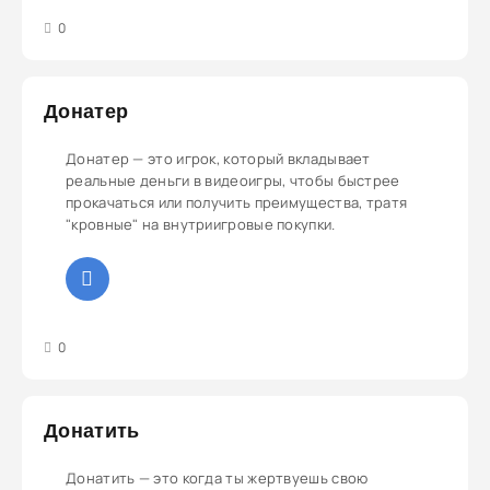
3
4
5
0
Донатер
Донатер — это игрок, который вкладывает
реальные деньги в видеоигры, чтобы быстрее
прокачаться или получить преимущества, тратя
"кровные" на внутриигровые покупки.
3
4
5
0
Донатить
Донатить — это когда ты жертвуешь свою