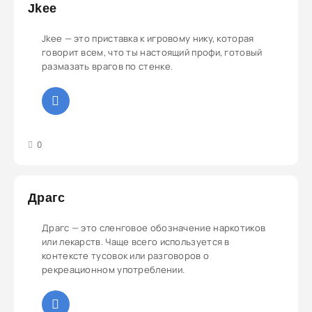
Jkee
Jkee — это приставка к игровому нику, которая
говорит всем, что ты настоящий профи, готовый
размазать врагов по стенке.
3
4
5
0
Драгс
Драгс — это сленговое обозначение наркотиков
или лекарств. Чаще всего используется в
контексте тусовок или разговоров о
рекреационном употреблении.