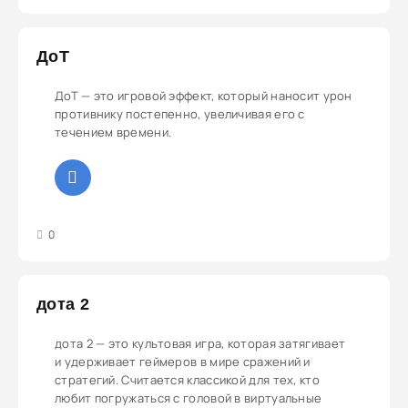
ДоТ
ДоТ — это игровой эффект, который наносит урон
противнику постепенно, увеличивая его с
течением времени.
3
4
5
0
дота 2
дота 2 — это культовая игра, которая затягивает
и удерживает геймеров в мире сражений и
стратегий. Считается классикой для тех, кто
любит погружаться с головой в виртуальные