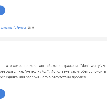
 словарь
1
Геймеры
2
3
4
5
18
0
 — это сокращение от английского выражения "don't worry", ч
реводится как "не волнуйся". Используется, чтобы успокоить
беседника или заверить его в отсутствии проблем.