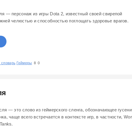
ля — персонаж из игры Dota 2, известный своей свирепой
жней челюстью и способностью поглощать здоровье врагов.
 словарь
1
2
Геймеры
3
4
5
8
0
ля
сля — это слово из геймерского сленга, обозначающее гусен
нка, чаще всего встречается в контексте игр, в частности, Wor
 Tanks.