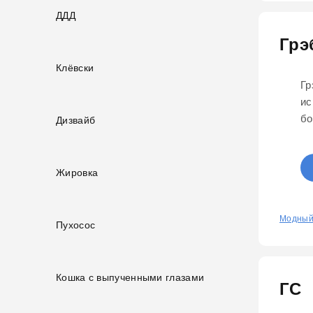
ДДД
Грэ
Клёвски
Гр
ис
бо
Дизвайб
Жировка
0
Модный
Пухосос
Кошка с выпученными глазами
ГС