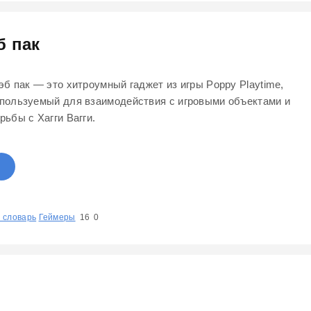
б пак
эб пак — это хитроумный гаджет из игры Poppy Playtime,
пользуемый для взаимодействия с игровыми объектами и
рьбы с Хагги Вагги.
 словарь
1
Геймеры
2
3
4
5
16
0