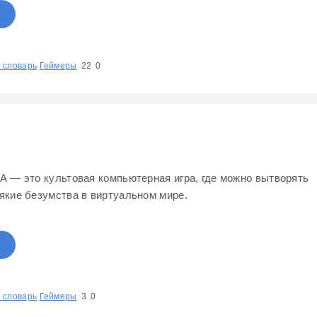
 словарь
1
Геймеры
2
3
4
5
22
0
А — это культовая компьютерная игра, где можно вытворять
якие безумства в виртуальном мире.
 словарь
1
2
Геймеры
3
4
5
3
0