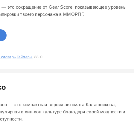
 — это сокращение от Gear Score, показывающее уровень
ипировки твоего персонажа в ММОРПГ.
 словарь
1
Геймеры
2
3
4
5
88
0
co
aco — это компактная версия автомата Калашникова,
пулярная в хип-хоп культуре благодаря своей мощности и
ступности.