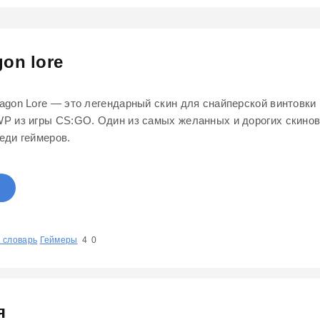
gon lore
agon Lore — это легендарный скин для снайперской винтовки
P из игры CS:GO. Один из самых желанных и дорогих скино
еди геймеров.
 словарь
1
2
Геймеры
3
4
5
4
0
я