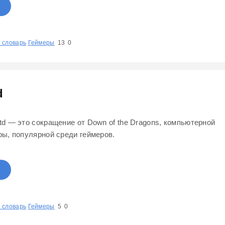
 словарь
1
Геймеры
2
3
4
5
13
0
d
td — это сокращение от Down of the Dragons, компьютерной
ры, популярной среди геймеров.
 словарь
1
2
Геймеры
3
4
5
5
0