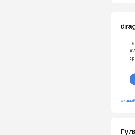
dra
Dr
AW
ср
0
Модный
Гул