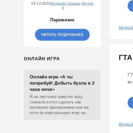
09.12.2024
Модный словарь
Другое
0
Паровозик
0
Модный
ЧИТАТЬ ПОДРОБНЕЕ
ГТА
ОНЛАЙН ИГРА
ГТ
Онлайн игра «А ты
вс
попробуй! Добыть бухла в 2
часа ночи»
Я на листочке замутил игру,
сначала хотел сделать как
положено приложением или же
хотя бы виртуальную игру на
ютубе, но решил отделаться html
и фотками, зато играть можно
0
Модный
даже на каком-нибудь сименсе.