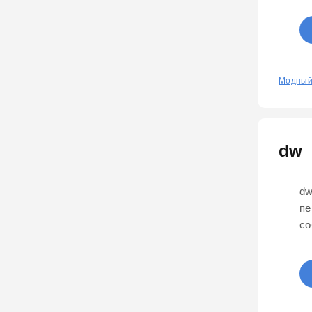
0
Модный
dw
dw
пе
со