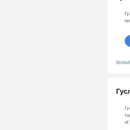
Гу
ни
0
Модный
Гус
Гу
та
of