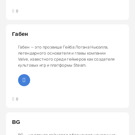
3
4
5
0
Габен
Габен — это прозвище Гейба Логана Ньюэлла,
легендарного основателя и главы компании
Valve, известного среди геймеров как создателя
культовых игр и платформы Steam.
3
4
5
0
BG