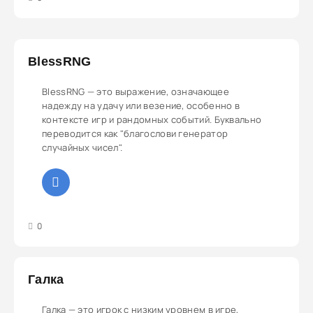
BlessRNG
BlessRNG — это выражение, означающее
надежду на удачу или везение, особенно в
контексте игр и рандомных событий. Буквально
переводится как "благослови генератор
случайных чисел".
3
4
5
0
Галка
Галка — это игрок с низким уровнем в игре,