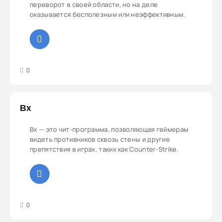
переворот в своей области, но на деле
оказывается бесполезным или неэффективным.
3
4
5
0
Вх
Вх — это чит-программа, позволяющая геймерам
видеть противников сквозь стены и другие
препятствия в играх, таких как Counter-Strike.
3
4
5
0