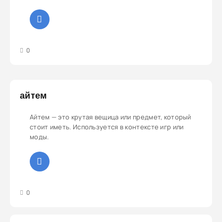
3
4
5
0
aйтем
Айтем — это крутая вещица или предмет, который
стоит иметь. Используется в контексте игр или
моды.
3
4
5
0