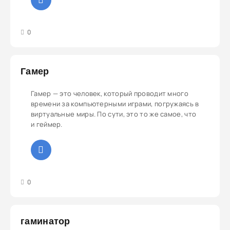
3
4
5
0
Гамер
Гамер — это человек, который проводит много
времени за компьютерными играми, погружаясь в
виртуальные миры. По сути, это то же самое, что
и геймер.
3
4
5
0
гаминатор