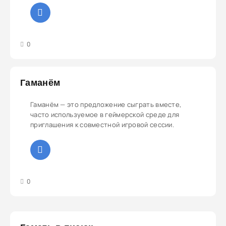
3
4
5
0
Гаманём
Гаманём — это предложение сыграть вместе,
часто используемое в геймерской среде для
приглашения к совместной игровой сессии.
3
4
5
0