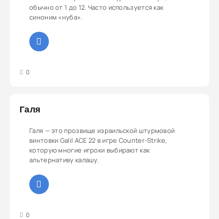
обычно от 1 до 12. Часто используется как
синоним «нуба».
3
4
5
0
Галя
Галя — это прозвище израильской штурмовой
винтовки Galil ACE 22 в игре Counter-Strike,
которую многие игроки выбирают как
альтернативу калашу.
3
4
5
0