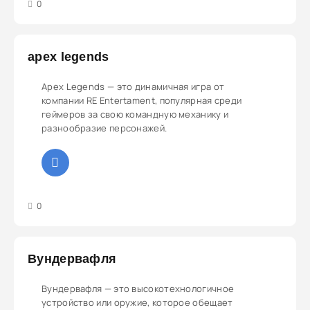
3
4
5
0
apex legends
Apex Legends — это динамичная игра от
компании RE Entertament, популярная среди
геймеров за свою командную механику и
разнообразие персонажей.
3
4
5
0
Вундервафля
Вундервафля — это высокотехнологичное
устройство или оружие, которое обещает