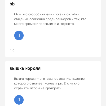
bb
bb — это способ сказать «пока» в онлайн-
общении, особенно среди геймеров и тех, кто
много времени проводит в интернете.
3
4
5
0
вышка короля
Вышка короля — это главное здание, падение
которого означает конец игры. Его нужно
охранять, чтобы не проиграть.