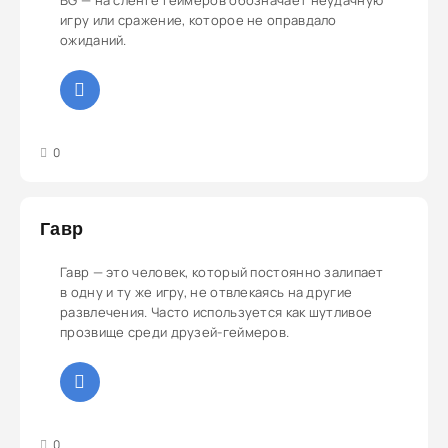
BG — на сленге геймеров обозначает неудачную
игру или сражение, которое не оправдало
ожиданий.
3
4
5
0
Гавр
Гавр — это человек, который постоянно залипает
в одну и ту же игру, не отвлекаясь на другие
развлечения. Часто используется как шутливое
прозвище среди друзей-геймеров.
3
4
5
0