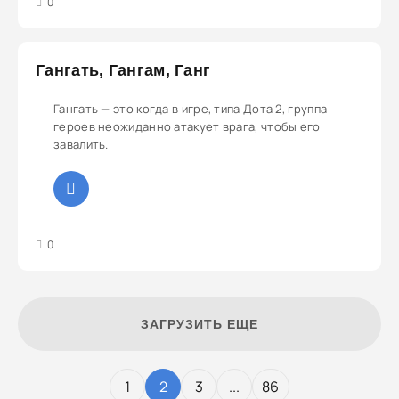
3
4
5
0
Гангать, Гангам, Ганг
Гангать — это когда в игре, типа Дота 2, группа
героев неожиданно атакует врага, чтобы его
завалить.
3
4
5
0
ЗАГРУЗИТЬ ЕЩЕ
1
2
3
...
86