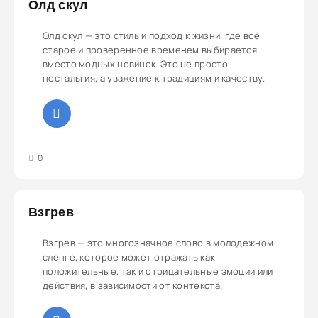
Олд скул
Олд скул — это стиль и подход к жизни, где всё
старое и проверенное временем выбирается
вместо модных новинок. Это не просто
ностальгия, а уважение к традициям и качеству.
3
4
5
0
Взгрев
Взгрев — это многозначное слово в молодежном
сленге, которое может отражать как
положительные, так и отрицательные эмоции или
действия, в зависимости от контекста.