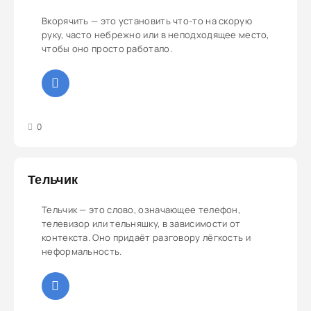
Вкорячить — это установить что-то на скорую
руку, часто небрежно или в неподходящее место,
чтобы оно просто работало.
3
4
5
0
Тельчик
Тельчик — это слово, означающее телефон,
телевизор или тельняшку, в зависимости от
контекста. Оно придаёт разговору лёгкость и
неформальность.