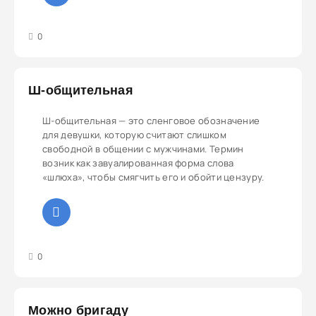
3
4
5
0
Ш-общительная
Ш-общительная — это сленговое обозначение
для девушки, которую считают слишком
свободной в общении с мужчинами. Термин
возник как завуалированная форма слова
«шлюха», чтобы смягчить его и обойти цензуру.
3
4
5
0
Можно бригаду