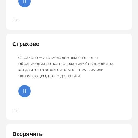
3
4
5
0
Страхово
Страхово — это молодежный сленг для
обозначения легкого страха или беспокойства,
когда что-то кажется немного жутким или
напрягающим, но не до паники.
3
4
5
0
Вкорячить