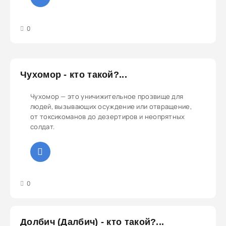
3
4
5
0
Чухомор - кто такой?...
Чухомор — это уничижительное прозвище для
людей, вызывающих осуждение или отвращение,
от токсикоманов до дезертиров и неопрятных
солдат.
3
4
5
0
Долбич (Далбич) - кто такой?...