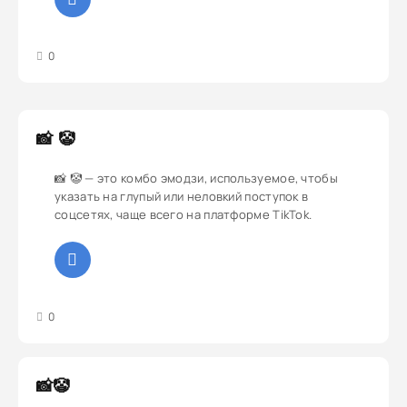
3
4
5
0
📸 🤡
📸 🤡 — это комбо эмодзи, используемое, чтобы
указать на глупый или неловкий поступок в
соцсетях, чаще всего на платформе TikTok.
3
4
5
0
📸🤡