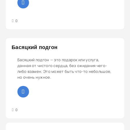
3
4
5
0
Басяцкий подгон
Басяцкий подгон — это подарок или услуга,
данная от чистого сердца, без ожидания чего-
либо взамен. Это может быть что-то небольшое,
но очень нужное.
3
4
5
0