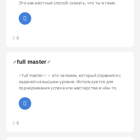
Это как местный способ сказать, что ты в теме.
3
4
5
0
♂️full master♂️
♂️full master♂️ — это человек, который справился с
задачей на высшем уровне. Используется для
подчеркивания успеха или мастерства в чём-то.
3
4
5
0