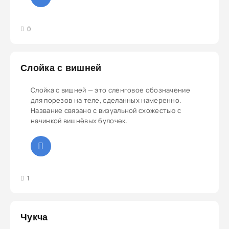
3
4
5
0
Слойка с вишней
Слойка с вишней — это сленговое обозначение
для порезов на теле, сделанных намеренно.
Название связано с визуальной схожестью с
начинкой вишнёвых булочек.
4
5
1
Чукча