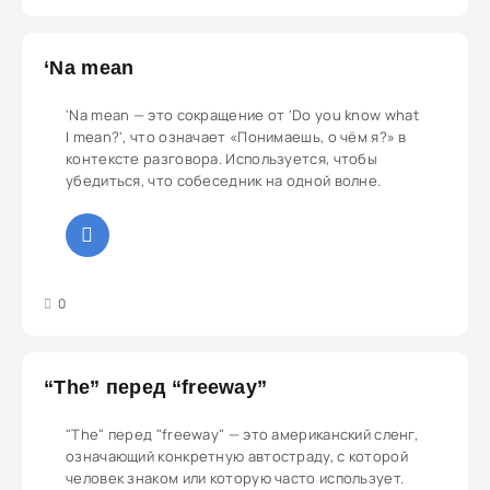
‘Na mean
'Na mean — это сокращение от 'Do you know what
I mean?', что означает «Понимаешь, о чём я?» в
контексте разговора. Используется, чтобы
убедиться, что собеседник на одной волне.
3
4
5
0
“The” перед “freeway”
"The" перед "freeway" — это американский сленг,
означающий конкретную автостраду, с которой
человек знаком или которую часто использует.