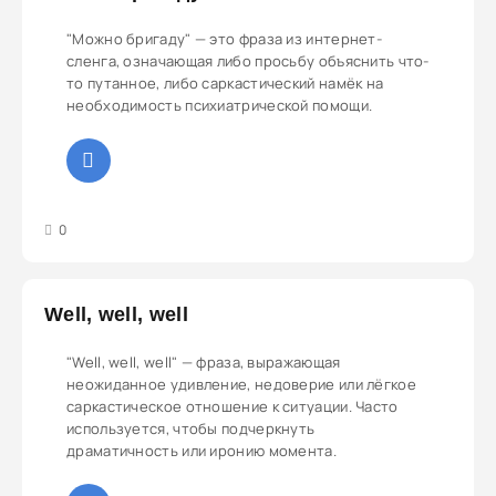
"Можно бригаду" — это фраза из интернет-
сленга, означающая либо просьбу объяснить что-
то путанное, либо саркастический намёк на
необходимость психиатрической помощи.
3
4
5
0
Well, well, well
"Well, well, well" — фраза, выражающая
неожиданное удивление, недоверие или лёгкое
саркастическое отношение к ситуации. Часто
используется, чтобы подчеркнуть
драматичность или иронию момента.