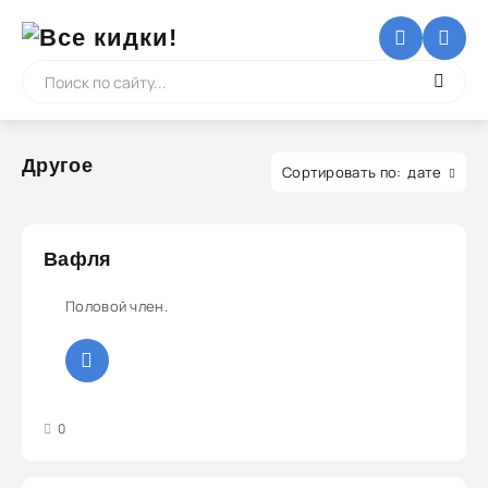
Другое
дате
Вафля
Половой член.
3
4
5
0