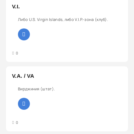
V.I.
Либо U.S. Virgin Islands, либо V.I.P.-зона (клуб).
3
4
5
0
V.A. / VA
Вирджиния (штат).
3
4
5
0