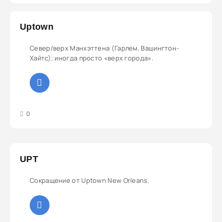
Uptown
Север/верх Манхэттена (Гарлем, Вашингтон-
Хайтс); иногда просто «верх города».
3
4
5
0
UPT
Сокращение от Uptown New Orleans.