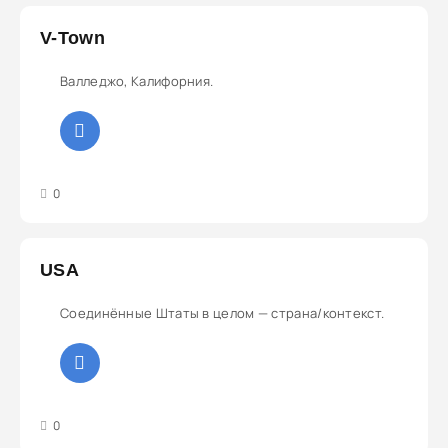
V-Town
Валледжо, Калифорния.
3
4
5
0
USA
Соединённые Штаты в целом — страна/контекст.
3
4
5
0