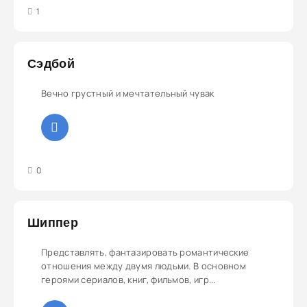
4
5
1
Сэдбой
Вечно грустный и мечтательный чувак
3
4
5
0
Шиппер
Представлять, фантазировать романтические
отношения между двумя людьми. В основном
героями сериалов, книг, фильмов, игр...