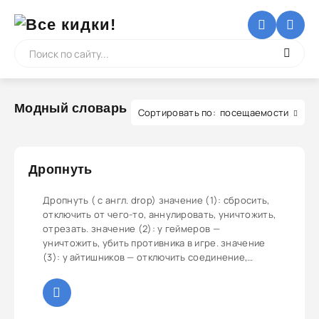
Модный словарь
посещаемости
Дропнуть
Дропнуть ( с англ. drop) значение (1): сбросить,
отключить от чего-то, аннулировать, уничтожить,
отрезать. значение (2): у геймеров —
уничтожить, убить противника в игре. значение
(3): у айтишников — отключить соединение,
удалить программу. значение (4): у анимешников
— не досмотреть сериал до конца, бросить на
какой-то серии.