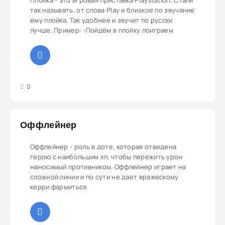
Плойка - это игровая приставка Playstation. Стали
так называть, от слова Play и близкое по звучание
ему плойка. Так удобнее и звучит по русски
лучше. Пример: -Пойдём в плойку поиграем
3
4
5
0
Оффлейнер
Оффлейнер - роль в доте, которая отведена
герою с наибольшим хп, чтобы пережить урон
наносимый противником. Оффлейнер играет на
сложной линии и по сути не дает вражескому
керри фармиться.