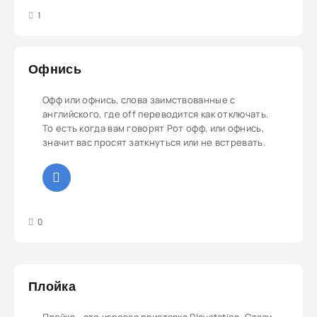
4
5
1
Офнись
Офф или офнись, слова заимствованные с
английского, где off переводится как отключать.
То есть когда вам говорят Рот офф, или офнись,
значит вас просят заткнуться или не встревать.
3
4
5
0
Плойка