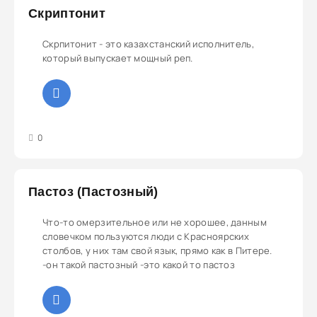
Скриптонит
Скрпитонит - это казахстанский исполнитель,
который выпускает мощный реп.
3
4
5
0
Пастоз (Пастозный)
Что-то омерзительное или не хорошее, данным
словечком пользуются люди с Красноярских
столбов, у них там свой язык, прямо как в Питере.
-он такой пастозный -это какой то пастоз