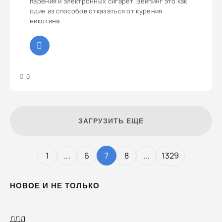
парения и электронных сигарет. Вейпинг это как
один из способов отказаться от курения
никотина.
3
4
5
0
ЗАГРУЗИТЬ ЕЩЕ
1
...
6
7
8
...
1329
НОВОЕ И НЕ ТОЛЬКО
ДДД