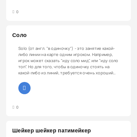
3
4
5
0
Соло
Solo (от англ. "в одиночку") - это занятие какой-
либо линии на карте одним игроком. Например,
игрок может сказать "иду соло мид", или "иду соло
топ". Но для того, чтобы в одиночку стоять на
какой-либо из линий, требуется очень хороший
игровой скилл и тактические умения игры, иначе
удержать линию от потока противников просто
не получится. Соло линии занимают часто, но так
же часто не могут их сдержать.
3
4
5
0
Шейкер шейкер патимейкер