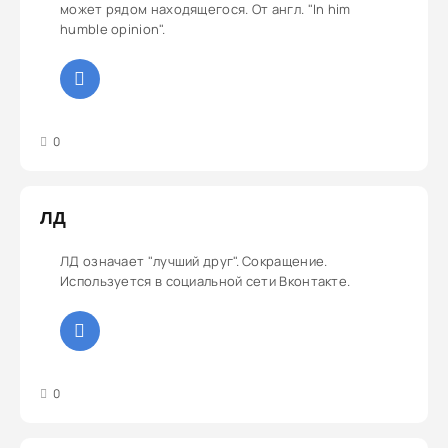
может рядом находящегося. От англ. "In him
humble opinion".
3
4
5
0
ЛД
ЛД означает "лучший друг". Сокращение.
Используется в социальной сети Вконтакте.
3
4
5
0