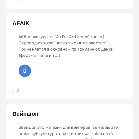
AFAIK
Аббревиатура от "As Far As I Know" (англ.).
Переводится как "насколько мне известно".
Применяется в основном при онлайн общении
(форумы, чаты и т.д.)
3
4
5
0
Вейпшоп
Вейпшоп это магазин для вейперов, вейперы это
новая субкультура, она состоит из любителей