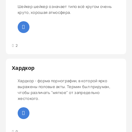
Шейкер шейкер означает типо всё кругом очень
круто, хорошая атмосфера.
3
4
5
2
Хардкор
Хардкор - форма порнографии, в которой ярко
выражены половые акты. Термин был придуман,
чтобы различать "мягкое" от запредельно
жестокого.
3
4
5
0