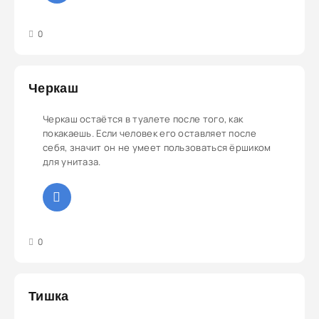
3
4
5
0
Черкаш
Черкаш остаётся в туалете после того, как
покакаешь. Если человек его оставляет после
себя, значит он не умеет пользоваться ёршиком
для унитаза.
3
4
5
0
Тишка