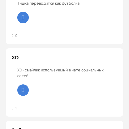
Тишка переводится как футболка.
3
4
5
0
XD
XD- смайлик используемый в чате социальных
сетей
4
5
1