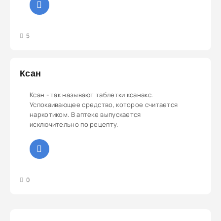
3
4
5
5
Ксан
Ксан - так называют таблетки ксанакс.
Успокаивающее средство, которое считается
наркотиком. В аптеке выпускается
исключительно по рецепту.
3
4
5
0