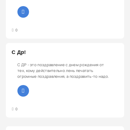
абузить против других игроков и использовать
способности своего героя против своей же
команды (троллинг). Например Chen может
телепортировать на базу, сон Bane.
3
4
5
0
С Др!
С ДР - это поздравление с днем рождения от
тех, кому действительно лень печатать
огромные поздравления, а поздравить-то надо.
3
4
5
0