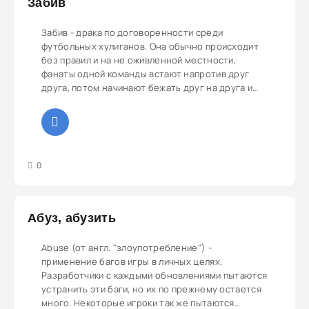
Забив
Забив - драка по договоренности среди
футбольных хулиганов. Она обычно происходит
без правил и на не оживленной местности,
фанаты одной команды встают напротив друг
друга, потом начинают бежать друг на друга и
драться.
3
4
5
0
Абуз, абузить
Abuse (от англ. "злоупотребление") -
применение багов игры в личных целях.
Разработчики с каждыми обновлениями пытаются
устранить эти баги, но их по прежнему остается
много. Некоторые игроки так же пытаются