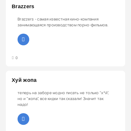
Brazzers
Brazzers - самая известная кино-компания
занимающаяся производством порно-фильмов.
3
4
5
0
Хуй жопа
теперь на заборе модно писать не только "х*й",
но и "жопа", все кидки так сказали! Значит так
надо!