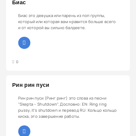
Биас
Биас это девушка или парень из поп группы,
который или которая вам нравится больше всего
и от которой вы сильно балдеете.
3
4
5
0
Рин рин пуси
Рин рин пуси (Ринг ринг) это слова из песни
"Skepta – Shutdown". Дословно: EN: Ring ring
pussy, it's shutdown и перевод RU: Кольцо кольцо
киска, это завершение работы.