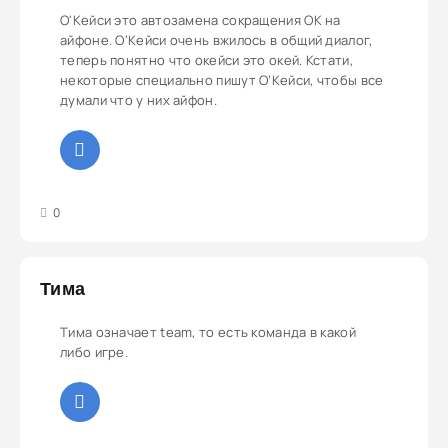
О'Кейси это автозамена сокращения ОК на
айфоне. О’Кейси очень вжилось в общий диалог,
теперь понятно что окейси это окей. Кстати,
некоторые специально пишут О’Кейси, чтобы все
думали что у них айфон.
3
4
5
0
Тима
Тима означает team, то есть команда в какой
либо игре.