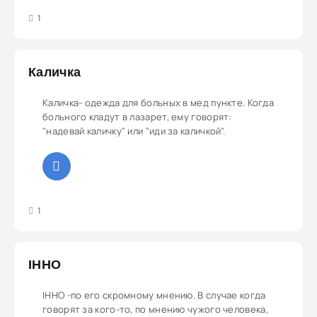
4
5
1
Каличка
Каличка- одежда для больных в мед пункте. Когда
больного кладут в лазарет, ему говорят:
"надевай каличку" или "иди за каличкой".
4
5
1
IHHO
IHHO -по его скромному мнению. В случае когда
говорят за кого-то, по мнению чужого человека,