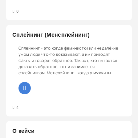
3
4
5
0
Сплейнинг (Менсплейнинг)
Сплейнинг - это когда феминистки или недалёкие
умом люди что-то доказывают, а им приводят
факты и говорят обратное. Так вот, кто пытается
доказать обратное, тот и занимается
сплейнингом. Менслейнинг - когда у мужчины
есть своё мнение, которого у него, естественно,
быть не должно.
3
4
5
4
О кейси