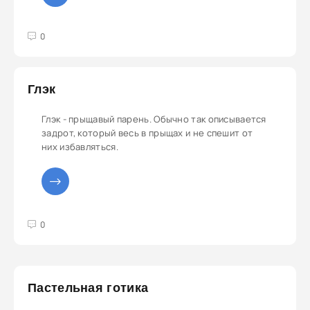
3
4
5
0
Глэк
Глэк - прыщавый парень. Обычно так описывается
задрот, который весь в прыщах и не спешит от
них избавляться.
3
4
5
0
Пастельная готика