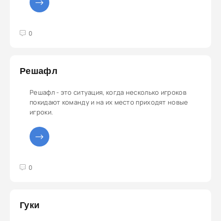
3
4
5
0
Решафл
Решафл - это ситуация, когда несколько игроков
покидают команду и на их место приходят новые
игроки.
3
4
5
0
Гуки