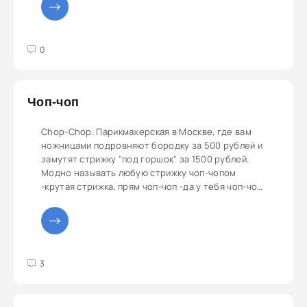
3
4
5
0
Чоп-чоп
Chop-Chop. Парикмахерская в Москве, где вам
ножницами подровняют бородку за 500 рублей и
замутят стрижку "под горшок" за 1500 рублей.
Модно называть любую стрижку чоп-чопом
-крутая стрижка, прям чоп-чоп -да у тебя чоп-чоп
Настоящие модники стрегутся в эконом
парикмахерской за сотку, а после пиздят что у
них чоп-чоп.
3
4
5
3