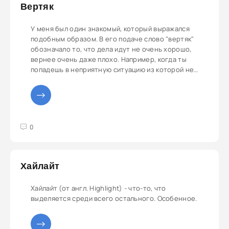
Вертяк
У меня был один знакомый, который выражался
подобным образом. В его подаче слово "вертяк"
обозначало то, что дела идут не очень хорошо,
вернее очень даже плохо. Например, когда ты
попадешь в неприятную ситуацию из которой нет
положительного выхода, ну, вообще никакого.
3
4
5
0
Хайлайт
Хайлайт (от англ. Highlight) - что-то, что
выделяется среди всего остального. Особенное.