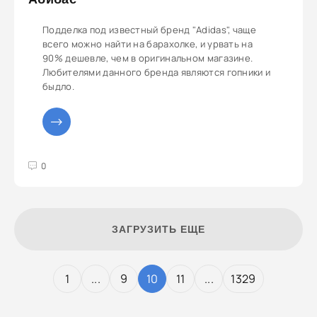
Подделка под известный бренд "Adidas", чаще
всего можно найти на барахолке, и урвать на
90% дешевле, чем в оригинальном магазине.
Любителями данного бренда являются гопники и
быдло.
3
4
5
0
ЗАГРУЗИТЬ ЕЩЕ
1
...
9
10
11
...
1329