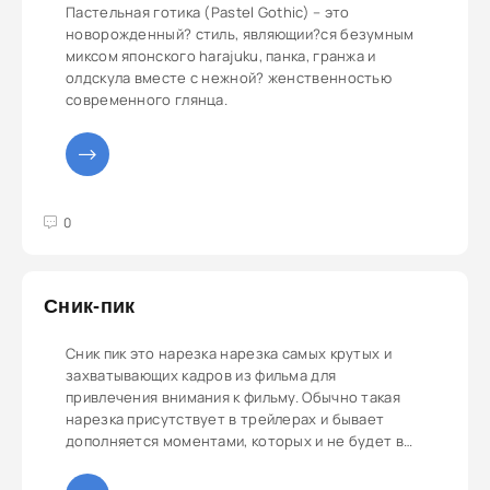
Пастельная готика (Pastel Gothic) – это
новорожденный? стиль, являющии?ся безумным
миксом японского harajuku, панка, гранжа и
олдскула вместе с нежной? женственностью
современного глянца.
3
4
5
0
Сник-пик
Сник пик это нарезка нарезка самых крутых и
захватывающих кадров из фильма для
привлечения внимания к фильму. Обычно такая
нарезка присутствует в трейлерах и бывает
дополняется моментами, которых и не будет в
фильме.