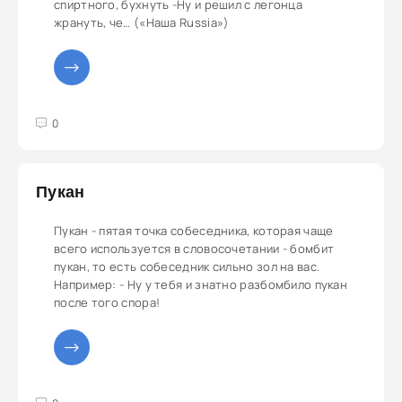
спиртного, бухнуть -Ну и решил с легонца
жрануть, че… («Наша Russia»)
3
4
5
0
Пукан
Пукан - пятая точка собеседника, которая чаще
всего используется в словосочетании - бомбит
пукан, то есть собеседник сильно зол на вас.
Например: - Ну у тебя и знатно разбомбило пукан
после того спора!