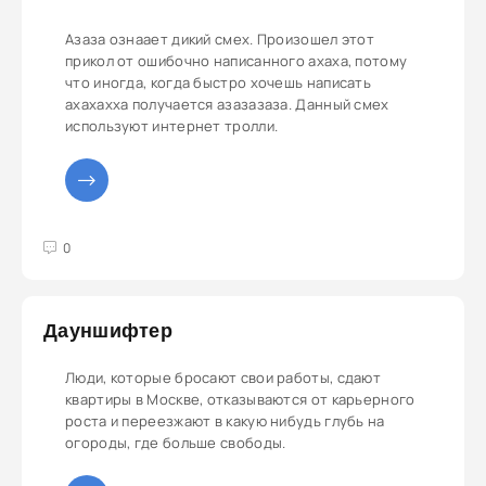
Азаза ознаает дикий смех. Произошел этот
прикол от ошибочно написанного ахаха, потому
что иногда, когда быстро хочешь написать
ахахахха получается азазазаза. Данный смех
используют интернет тролли.
3
4
5
0
Дауншифтер
Люди, которые бросают свои работы, сдают
квартиры в Москве, отказываются от карьерного
роста и переезжают в какую нибудь глубь на
огороды, где больше свободы.