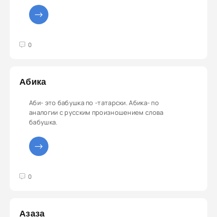
3
4
5
0
Абика
Аби- это бабушка по -татарски. Абика- по
аналогии с русским произношением слова
бабушка.
3
4
5
0
Азаза