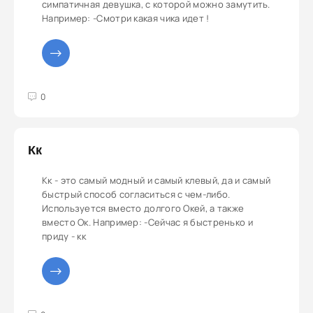
симпатичная девушка, с которой можно замутить.
Например: -Смотри какая чика идет !
3
4
5
0
Кк
Кк - это самый модный и самый клевый, да и самый
быстрый способ согласиться с чем-либо.
Используется вместо долгого Окей, а также
вместо Ок. Например: -Сейчас я быстренько и
приду - кк