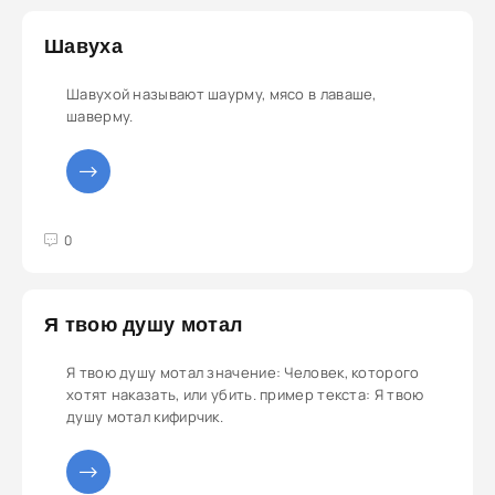
Шавуха
Шавухой называют шаурму, мясо в лаваше,
шаверму.
3
4
5
0
Я твою душу мотал
Я твою душу мотал значение: Человек, которого
хотят наказать, или убить. пример текста: Я твою
душу мотал кифирчик.