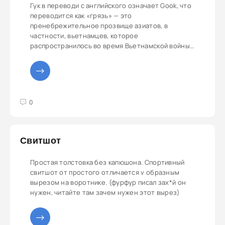
Гук в переводи с английского означает Gook, что
переводится как «грязь» — это
пренебрежительное прозвище азиатов, в
частности, вьетнамцев, которое
распространилось во время Вьетнамской войны.
Оно считается унизительным и сопоставимо с
эпитом «черномазый» по отношению к неграм.
Сенатор Джон Маккейн, побывавший во
вьетнамском плену, использовал это слово, и в
итоге вынужден был принести извинения всему
3
4
5
0
вьетнамскому сообществу: «Я ненавижу гуков. Я
буду ненавидеть их, пока я жив».
Свитшот
Простая толстовка без капюшона. Спортивный
свитшот от простого отличается v образным
вырезом на воротнике. (фурфур писал зах*й он
нужен, читайте там зачем нужен этот вырез)