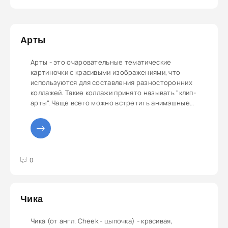
Арты
Арты - это очаровательные тематические
картиночки с красивыми изображениями, что
используются для составления разносторонних
коллажей. Такие коллажи принято называть "клип-
арты". Чаще всего можно встретить анимэшные
арты.
3
4
5
0
Чика
Чика (от англ. Cheek - цыпочка) - красивая,