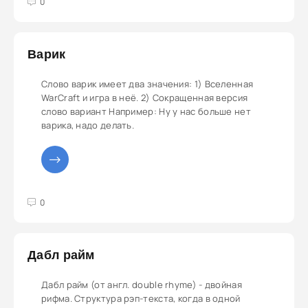
3
4
5
0
Варик
Слово варик имеет два значения: 1) Вселенная
WarCraft и игра в неё. 2) Сокращенная версия
слово вариант Например: Ну у нас больше нет
варика, надо делать.
3
4
5
0
Дабл райм
Дабл райм (от англ. double rhyme) - двойная
рифма. Структура рэп-текста, когда в одной