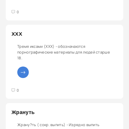
3
4
5
0
ХХХ
Тремя иксами (ХХХ) - обозначаются
порнографические материалы для людей старше
18.
3
4
5
0
Жрануть
Жрану?ть ( сокр. выпить) - Изрядно выпить