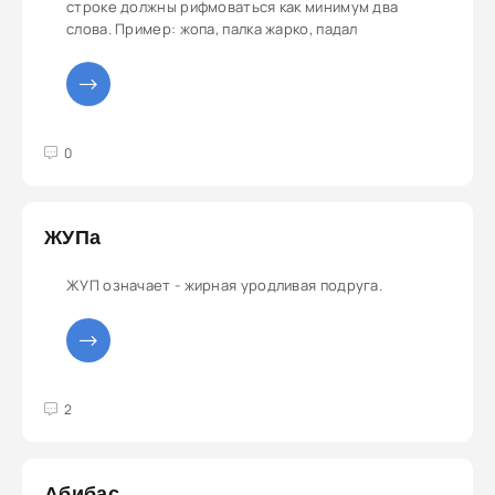
строке должны рифмоваться как минимум два
слова. Пример: жопа, палка жарко, падал
3
4
5
0
ЖУПа
ЖУП означает - жирная уродливая подруга.
3
4
5
2
Абибас