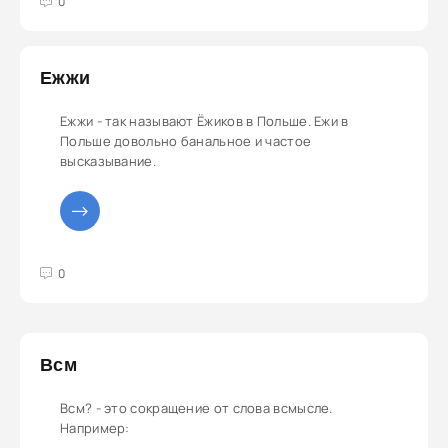
3
4
5
0
Ежжи
Ежжи - так называют Ёжиков в Польше. Ежи в
Польше довольно банальное и частое
высказывание.
3
4
5
0
Всм
Всм? - это сокращение от слова всмысле.
Например: