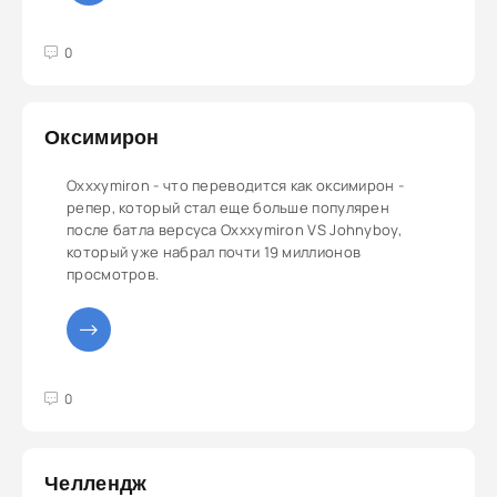
3
4
5
0
Оксимирон
Oxxxymiron - что переводится как оксимирон -
репер, который стал еще больше популярен
после батла версуса Oxxxymiron VS Johnyboy,
который уже набрал почти 19 миллионов
просмотров.
3
4
5
0
Челлендж