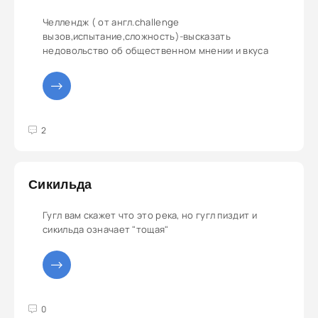
Челлендж ( от англ.challenge
вызов,испытание,сложность)-высказать
недовольство об общественном мнении и вкуса
3
4
5
2
Cикильда
Гугл вам скажет что это река, но гугл пиздит и
сикильда означает "тощая"
3
4
5
0