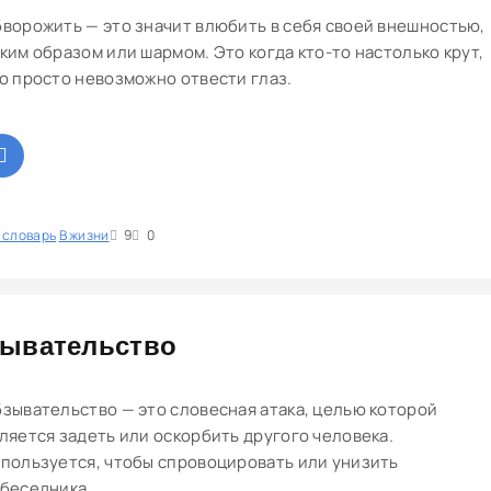
ворожить — это значит влюбить в себя своей внешностью,
ким образом или шармом. Это когда кто-то настолько крут,
о просто невозможно отвести глаз.
 словарь
1
В жизни
2
3
4
5
9
0
ывательство
зывательство — это словесная атака, целью которой
ляется задеть или оскорбить другого человека.
пользуется, чтобы спровоцировать или унизить
беседника.