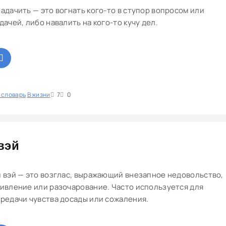
адачить — это вогнать кого-то в ступор вопросом или
дачей, либо навалить на кого-то кучу дел.
 словарь
1
В жизни
2
3
4
5
7
0
вэй
 вэй — это возглас, выражающий внезапное недовольство,
ивление или разочарование. Часто используется для
редачи чувства досады или сожаления.