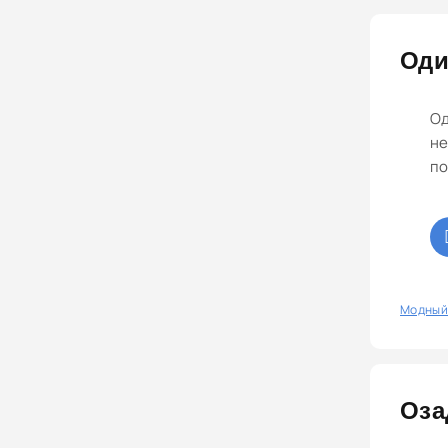
Од
Од
не
по
0
Модный
Оза