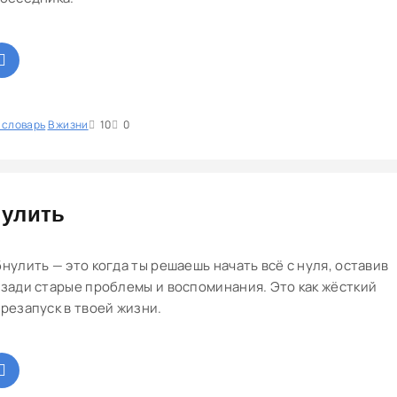
 словарь
1
В жизни
2
3
4
10
5
0
улить
нулить — это когда ты решаешь начать всё с нуля, оставив
зади старые проблемы и воспоминания. Это как жёсткий
резапуск в твоей жизни.