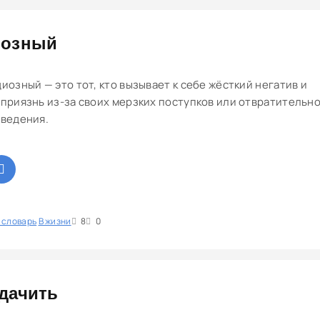
иозный
иозный — это тот, кто вызывает к себе жёсткий негатив и
приязнь из-за своих мерзких поступков или отвратительн
ведения.
 словарь
1
В жизни
2
3
4
5
8
0
дачить