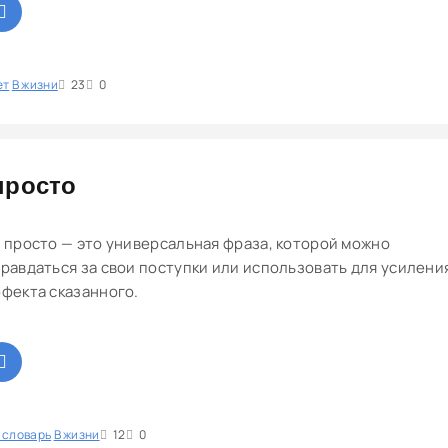
ет
1
В жизни
2
3
4
23
5
0
просто
 просто — это универсальная фраза, которой можно
равдаться за свои поступки или использовать для усилени
фекта сказанного.
 словарь
1
В жизни
2
3
4
12
5
0