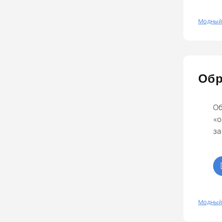
сименсе.
0
Модный
Обр
Об
«о
за
0
Модный