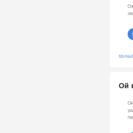
Оз
за
0
Модный
Ой 
Ой
уд
пе