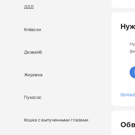
ДДД
Нуж
Клёвски
Ну
фи
Дизвайб
Жировка
0
Модный
Пухосос
Кошка с выпученными глазами
Обв