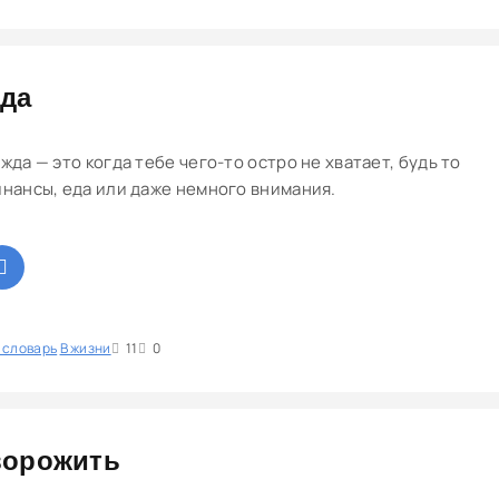
да
жда — это когда тебе чего-то остро не хватает, будь то
нансы, еда или даже немного внимания.
 словарь
1
В жизни
2
3
4
5
11
0
орожить