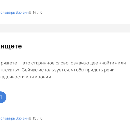
 словарь
1
В жизни
2
3
4
14
5
0
ящете
рящете — это старинное слово, означающее «найти» или
тыскать». Сейчас используется, чтобы придать речи
гадочности или иронии.
 словарь
1
В жизни
2
3
4
15
5
0