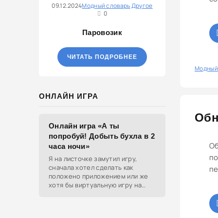
09.12.2024
Модный словарь
Другое
0
Паровозик
ЧИТАТЬ ПОДРОБНЕЕ
0
Модный
ОНЛАЙН ИГРА
Обн
Онлайн игра «А ты
попробуй! Добыть бухла в 2
Об
часа ночи»
по
Я на листочке замутил игру,
сначала хотел сделать как
пе
положено приложением или же
хотя бы виртуальную игру на
ютубе, но решил отделаться
html и фотками, зато играть
можно даже на каком-нибудь