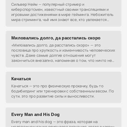
Сильвер Нейм — популярный стример и
киберспортсмен, известный своими трансляциями и
игровыми достижениями в мире гейминга. Небожитель
мира стриминга, чьё имя знают все, кто увлекается
играми.
Миловались долго, да расстались скоро
«Миловались долго, да расстались скоро» — это
пословица про хрупкость и изменчивость человеческих
чувств. Даже самые долгие отношения могут
закончиться внезапно, напоминая о том, что ничто не
вечно.
Качаться
Качаться — это про физическую прокачку, будь то
бодибилдинг или тренировки с собственным весом. По
сути, это про развитие силы и выносливости.
Every Man and His Dog
Every man and his dog — это фраза, которая на
молодежном языке описывает ситуацию, когда в каком-