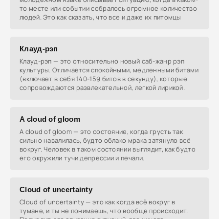
то месте или событии собралось огромное количество
людей. Это как сказать, что все и даже их питомцы
Клауд-рэп
Клауд-рэп — это относительно новый саб-жанр рэп
культуры. Отличается спокойными, медленными битами
(включает в себя 140-159 битов в секунду), которые
сопровождаются развлекательной, легкой лирикой.
A cloud of gloom
A cloud of gloom — это состояние, когда грусть так
сильно навалилась, будто облако мрака затянуло всё
вокруг. Человек в таком состоянии выглядит, как будто
его окружили тучи депрессии и печали.
Cloud of uncertainty
Cloud of uncertainty — это как когда всё вокруг в
тумане, и ты не понимаешь, что вообще происходит.