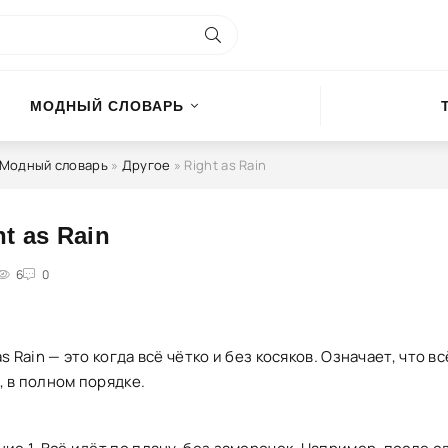
МОДНЫЙ СЛОВАРЬ
Модный словарь
»
Другое
» Right as Rain
ht as Rain
4
6
5
0
as Rain — это когда всё чётко и без косяков. Означает, что вс
, в полном порядке.