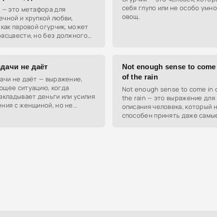
себя глупо или не особо умно
 — это метафора для
овощ.
чной и хрупкой любви,
 как паровой огурчик, может
асцвести, но без должного
вянуть.
дачи не даёт
Not enough sense to come 
of the rain
ачи не даёт — выражение,
ющее ситуацию, когда
Not enough sense to come in 
вкладывает деньги или усилия
the rain — это выражение для
ния с женщиной, но не
описания человека, который 
т ожидаемой отдачи.
способен принять даже самы
очевидные решения и часто 
в глупые ситуации.