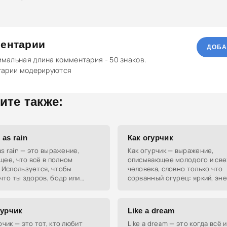
ентарии
ДОБА
мальная длина комментария - 50 знаков.
тарии модерируются
ите также:
 as rain
Как огурчик
 as rain — это выражение,
Как огурчик — выражение,
ее, что всё в полном
описывающее молодого и св
 Используется, чтобы
человека, словно только что
 что ты здоров, бодр или
сорванный огурец: яркий, эн
овился после проблем.
и без изъянов.
гурчик
Like a dream
рчик — это тот, кто любит
Like a dream — это когда всё 