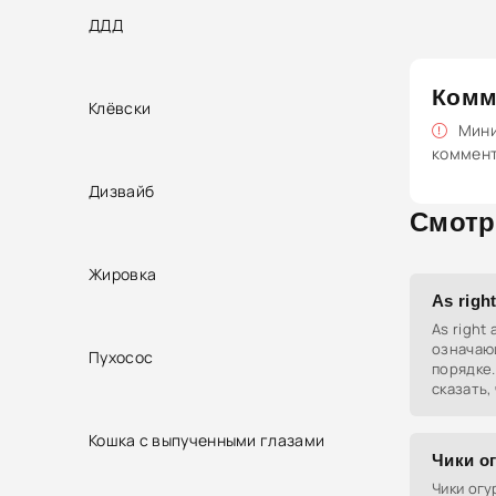
ДДД
Комм
Клёвски
Мини
коммен
Дизвайб
Смотр
Жировка
As right
As right
означающ
Пухосос
порядке.
сказать,
восстан
Кошка с выпученными глазами
Чики о
Чики огу