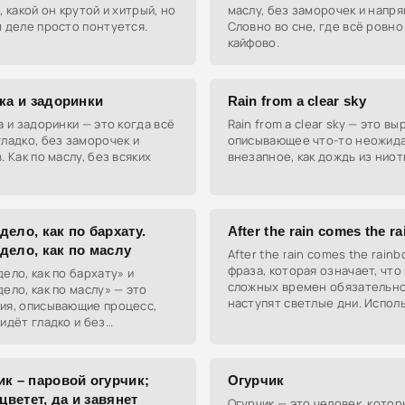
, какой он крутой и хитрый, но
маслу, без заморочек и напря
 деле просто понтуется.
Словно во сне, где всё ровно
кайфово.
ка и задоринки
Rain from a clear sky
а и задоринки — это когда всё
Rain from a clear sky — это в
ладко, без заморочек и
описывающее что-то неожид
. Как по маслу, без всяких
внезапное, как дождь из ниот
ело, как по бархату.
After the rain comes the r
дело, как по маслу
After the rain comes the rain
фраза, которая означает, что
ело, как по бархату» и
сложных времен обязательн
ело, как по маслу» — это
наступят светлые дни. Испол
ия, описывающие процесс,
чтобы поддержать друзей в 
идёт гладко и без
моменты.
вий, как будто всё
ит само собой.
к – паровой огурчик;
Огурчик
 цветет, да и завянет
Огурчик — это человек, кото