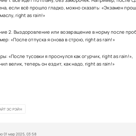
ие 1. Всё идёт по плану, без заморочек. Например, после с
на, если всё прошло гладко, можно сказать: «Экзамен прош
маслу, right as rain!»
ние 2. Выздоровление или возвращение в норму после про
ер: «После отпуска я снова в строю, right as rain!»
ы: «После тусовки я проснулся как огурчик, right as rain!»,
ил велик, теперь он ездит, как надо, right as rain!»
АЙТ ЭС РЭЙН
 01 мар 2025, 03:58