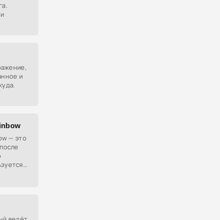
га.
 и
ыражение,
анное и
куда.
ainbow
bow — это
 после
о
ьзуется,
трудные
рый ведёт