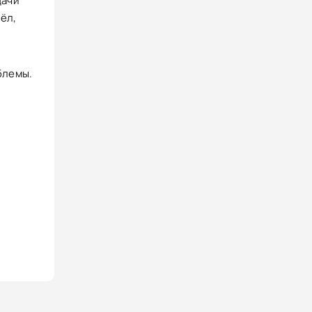
дачи
ёл,
блемы.