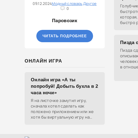
09.12.2024
Модный словарь
Другое
Голубчик
0
быстроте
которая,
Паровозик
быстро р
ухода за
ЧИТАТЬ ПОДРОБНЕЕ
Пизда с
Пизда сд
описыва
ОНЛАЙН ИГРА
человек 
в отноше
получае
Онлайн игра «А ты
попробуй! Добыть бухла в 2
часа ночи»
Я на листочке замутил игру,
сначала хотел сделать как
положено приложением или же
хотя бы виртуальную игру на
ютубе, но решил отделаться
html и фотками, зато играть
можно даже на каком-нибудь