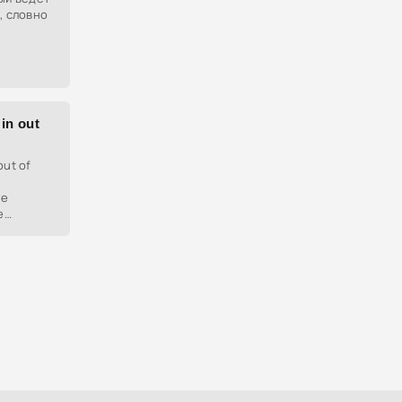
, словно
in out
out of
не
е
попадает