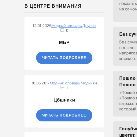
показать
В ЦЕНТРЕ ВНИМАНИЯ
на самом
12.01.2025
Модный словарь
Другое
0
Без суч
Без сучк
МБР
прошло г
напрягов
ЧИТАТЬ ПОДРОБНЕЕ
косяков.
Пошло д
16.06.2017
Модный словарь
Модники
Пошло 
1
«Пошло д
«Пошло д
Цбшники
выражен
который 
препятст
ЧИТАТЬ ПОДРОБНЕЕ
происход
Голубчи
цветет,