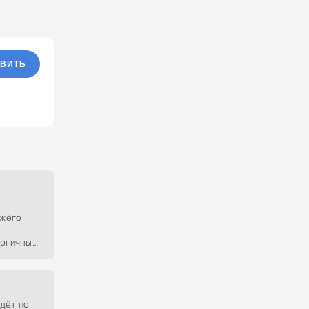
ВИТЬ
ежего
ергичный
идёт по