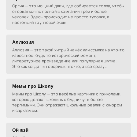
Оргия — это мощный движ, где собирается толпа, чтобы
оторваться по полной в компании трёх и более
человек. Здесь происходит не просто тусовка, а
настоящий групповой экшн.
Аллюзия
Аллюзия — это такой хитрый намёк или ссылка на что-то
известное, будь то исторический момент,
литературное произведение или популярная шутка.
Это как когда ты говоришь что-то, а все сразу
понимают, о
Мемы про Школу
Мемы про Школу — это весёлые картинки с приколами,
которые делают школьные будни чуть более
терпимыми. Они отражают школьные реалии с юмором
и сарказмом.
Ой вэй