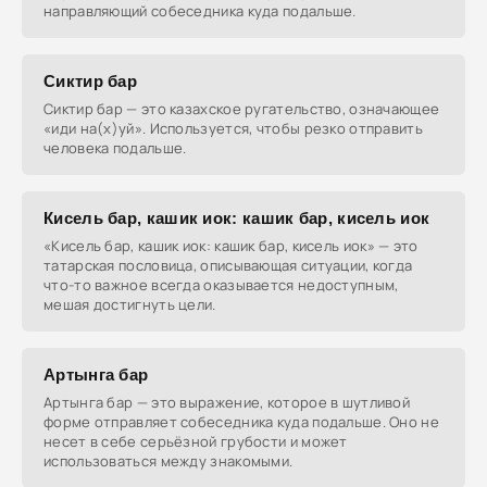
направляющий собеседника куда подальше.
Сиктир бар
Сиктир бар — это казахское ругательство, означающее
«иди на(х)уй». Используется, чтобы резко отправить
человека подальше.
Кисель бар, кашик иок: кашик бар, кисель иок
«Кисель бар, кашик иок: кашик бар, кисель иок» — это
татарская пословица, описывающая ситуации, когда
что-то важное всегда оказывается недоступным,
мешая достигнуть цели.
Артынга бар
Артынга бар — это выражение, которое в шутливой
форме отправляет собеседника куда подальше. Оно не
несет в себе серьёзной грубости и может
использоваться между знакомыми.