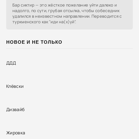
Бар сиктир — это жёсткое пожелание уйти далеко и
надолго, по сути, грубая отсылка, чтобы собеседник
удалился в неизвестном направлении. Переводится с
туркменского как "иди на(х)уй".
НОВОЕ И НЕ ТОЛЬКО
ДДД
Клёвски
Дизвайб
Жировка