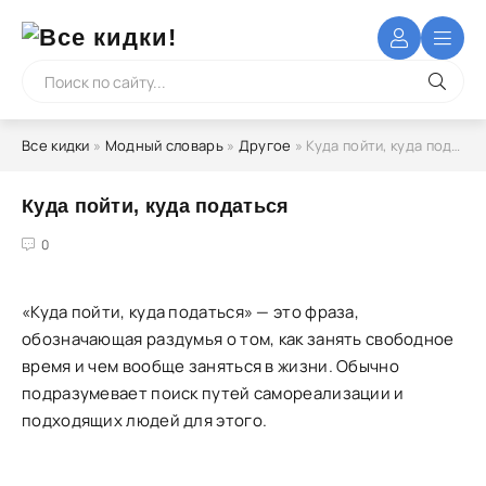
Все кидки
»
Модный словарь
»
Другое
» Куда пойти, куда податься
Куда пойти, куда податься
4
5
0
«Куда пойти, куда податься» — это фраза,
обозначающая раздумья о том, как занять свободное
время и чем вообще заняться в жизни. Обычно
подразумевает поиск путей самореализации и
подходящих людей для этого.