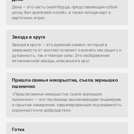
Дека — это часть скейтборда, представляющая собой
доску без крепежей и колёс, а также колода карт в
карточных играх.
Звезда в круге
Звезда в круге — это древний символ, который в
зависимости от контекста может означать как защиту и
духовность, так и тёмные силы. Это изображение
пятиконечной звезды, вписанной в круг.
Пришла свинья некорыстна, съела зернышко
пшенично
«Пришла свинья некорыстна, съела зернышко
пшенично» — это пословица, высмеивающая лицемерие
и скрытые намерения, завуалированные под видимость
скромности или добродетели.
Готка