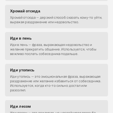
Хромай отсюда
Хромай отсюда — дерзкий способ сказать кому-то уйти,
выражая раздражение или недовольство.
Иди в пень
Иди в пень — фраза, выражающая недовольство и
желание прекратить общение. Используется, чтобы
вежливо послать собеседника подальше.
Иди утопись
Иди утопись — это эмоциональная фраза, выражающая
раздражение или желание избавиться от собеседника.
Используется, когда кто-то сильно достал или
разозлил.
Иди лесом
Иди лесом — это вежливая, но настойчивая просьба