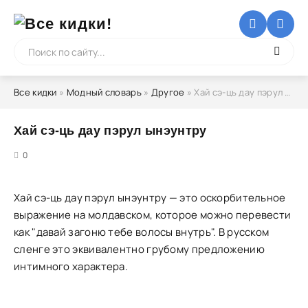
Все кидки
»
Модный словарь
»
Другое
» Хай сэ-ць дау пэрул ынэунтру
Хай сэ-ць дау пэрул ынэунтру
5
0
Хай сэ-ць дау пэрул ынэунтру — это оскорбительное
выражение на молдавском, которое можно перевести
как "давай загоню тебе волосы внутрь". В русском
сленге это эквивалентно грубому предложению
интимного характера.