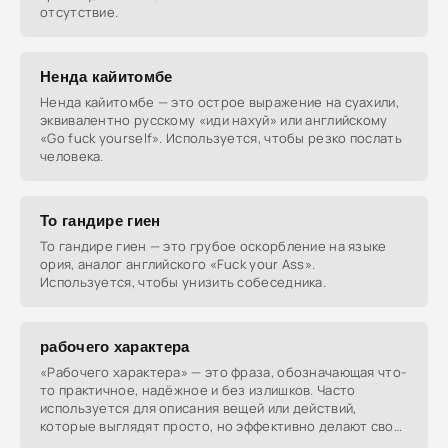
отсутствие.
Ненда кайитомбе
Ненда кайитомбе — это острое выражение на суахили,
эквивалентно русскому «иди нахуй» или английскому
«Go fuck yourself». Используется, чтобы резко послать
человека.
То гандире гиен
То гандире гиен — это грубое оскорбление на языке
ория, аналог английского «Fuck your Ass».
Используется, чтобы унизить собеседника.
рабочего характера
«Рабочего характера» — это фраза, обозначающая что-
то практичное, надёжное и без излишков. Часто
используется для описания вещей или действий,
которые выглядят просто, но эффективно делают своё
дело.