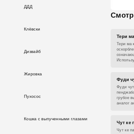
ДДД
Смотр
Клёвски
Тери ма
Тери ма 
оскорбле
Дизвайб
означающ
Использу
недоволь
Жировка
Фуди ч
Фуди чут
пенджабс
Пухосос
грубое в
аналог а
pussy».
Кошка с выпученными глазами
Чут ке 
Чут ке п