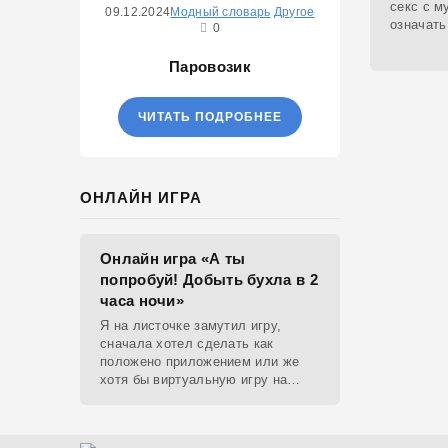
секс с м
09.12.2024
Модный словарь
Другое
означать
0
никудыш
Паровозик
ЧИТАТЬ ПОДРОБНЕЕ
ОНЛАЙН ИГРА
Онлайн игра «А ты
попробуй! Добыть бухла в 2
часа ночи»
Я на листочке замутил игру,
сначала хотел сделать как
положено приложением или же
хотя бы виртуальную игру на
ютубе, но решил отделаться html
и фотками, зато играть можно
даже на каком-нибудь сименсе.