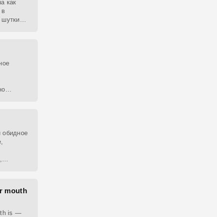
а как
 в
 шутки с
ное
но
ена».
и обидное
,
,
ак и на
r mouth
th is —