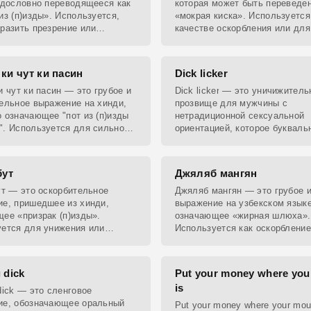
 дословно переводящееся как
которая может быть переведен
из (п)изды». Используется,
«мокрая киска». Используется
разить презрение или
качестве оскорбления или для
ние.
намёком на что-то интимное.
ки чут ки пасин
Dick licker
и чут ки пасин — это грубое и
Dick licker — это уничижитель
ельное выражение на хинди,
прозвище для мужчины с
 означающее "пот из (п)изды
нетрадиционной сексуальной
. Используется для сильного
ориентацией, которое букваль
ия пренебрежения или
переводится как «лизатель чл
ого
бут
Джяляб мангян
ут — это оскорбительное
Джяляб мангян — это грубое 
е, пришедшее из хинди,
выражение на узбекском языке
ее «призрак (п)изды».
означающее «жирная шлюха».
ется для унижения или
Используется как оскорбление
 над кем-то.
направленное как на мужчин, т
женщин.
 dick
Put your money where you
is
dick — это сленговое
ие, обозначающее оральный
Put your money where your mou