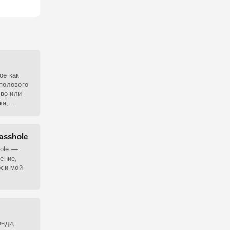
ое как
полового
тво или
ка,
ведёт
 asshole
hole —
ение,
оси мой
крайнего
инди,