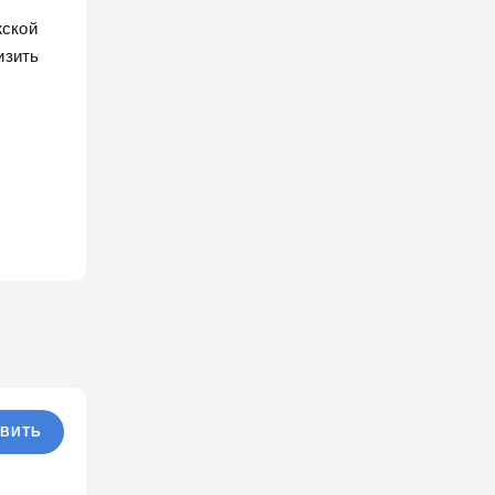
жской
изить
ВИТЬ