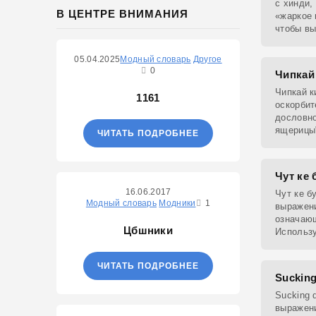
с хинди,
В ЦЕНТРЕ ВНИМАНИЯ
«жаркое 
чтобы вы
оскорбле
05.04.2025
Модный словарь
Другое
0
Чипкай 
Чипкай к
1161
оскорбит
дословно
ящерицы"
ЧИТАТЬ ПОДРОБНЕЕ
выражен
негативн
Чут ке 
16.06.2017
Чут ке б
Модный словарь
Модники
1
выражени
означающ
Цбшники
Использу
насмешки
ЧИТАТЬ ПОДРОБНЕЕ
Sucking
Sucking 
выражен