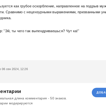
зуется как грубое оскорбление, направленное на подрыв му
сти. Сравнимо с нецензурными выражениями, призванными ун
едника.
: "Эй, ты чего так выпендриваешься? Чут ка!"
 06 сен 2024, 12:26
ентарии
ДОБА
альная длина комментария - 50 знаков.
арии модерируются