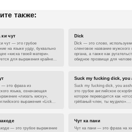
ите также:
 ки чут
Dick
ки чут — это грубое
Dick — это слово, используем
ние на языке урду, буквально
сленговое название мужского 
ее «киска твоей матери».
органа, а также как ругательс
ется для выражения крайнего
обидное прозвище для челове
ства или презрения.
который разочаровывает или 
себя неприятно.
ут
Suck my fucking dick, you
 — это фраза из
Suck my fucking dick, you ass
кого языка, означающая
это грубое английское оскорбл
ыражение «лизать киску»,
которое переводится как «отс
нглийского выражения «Lick
грёбаный член, ты мудило».
Используется для выражения 
недовольства или агрессии.
пакоде
Чут ка пани
акоде — это грубое выражение
Чут ка пани — это фраза на х