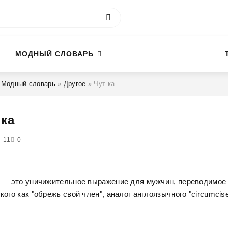
МОДНЫЙ СЛОВАРЬ
»
Модный словарь
»
Другое
» Чут ка
 ка
11
5
0
а — это уничижительное выражение для мужчин, переводимое
кого как "обрежь свой член", аналог англоязычного "circumcis