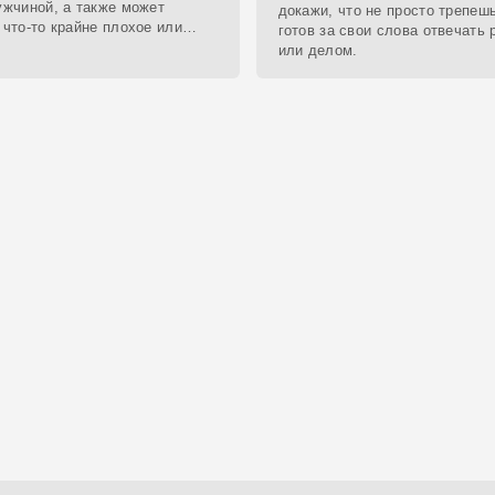
ужчиной, а также может
докажи, что не просто трепешь
 что-то крайне плохое или
готов за свои слова отвечать
ное.
или делом.