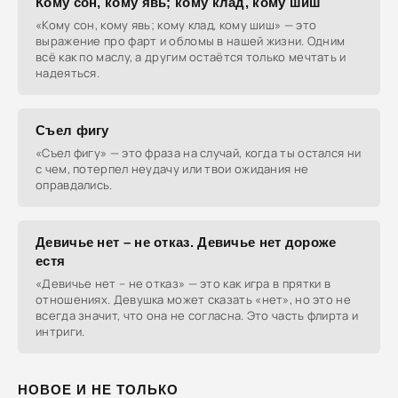
Кому сон, кому явь; кому клад, кому шиш
«Кому сон, кому явь; кому клад, кому шиш» — это
выражение про фарт и обломы в нашей жизни. Одним
всё как по маслу, а другим остаётся только мечтать и
надеяться.
Съел фигу
«Съел фигу» — это фраза на случай, когда ты остался ни
с чем, потерпел неудачу или твои ожидания не
оправдались.
Девичье нет – не отказ. Девичье нет дороже
естя
«Девичье нет – не отказ» — это как игра в прятки в
отношениях. Девушка может сказать «нет», но это не
всегда значит, что она не согласна. Это часть флирта и
интриги.
НОВОЕ И НЕ ТОЛЬКО