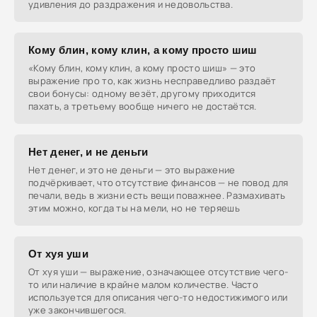
удивления до раздражения и недовольства.
Кому блин, кому клин, а кому просто шиш
«Кому блин, кому клин, а кому просто шиш» — это
выражение про то, как жизнь несправедливо раздаёт
свои бонусы: одному везёт, другому приходится
пахать, а третьему вообще ничего не достаётся.
Нет денег, и не деньги
Нет денег, и это не деньги — это выражение
подчёркивает, что отсутствие финансов — не повод для
печали, ведь в жизни есть вещи поважнее. Размахивать
этим можно, когда ты на мели, но не теряешь
От хуя уши
От хуя уши — выражение, означающее отсутствие чего-
то или наличие в крайне малом количестве. Часто
используется для описания чего-то недостижимого или
уже закончившегося.