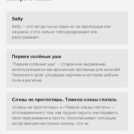
Salty
Salty — это когда ты на грани из-за проигрыша или
неудачи, и это сильно тебя раздражает или
расстраивает.
Пермяк солёные уши
"Пермяк солёные уши" — старинное выражение,
использующееся как ироничное прозвище для жителей
Пермского края, уходящее корнями в историю добычи
соли в регионе.
Слезы не проглотишь. Тяжело слезы глотать
«Слезы не проглотишь» и «Тяжело слезы глотать» —
это выражения о том, как трудно скрыть или подавить
свои переживания и грусть. Они описывают ситуации,
когда эмоции настолько сильны, что их