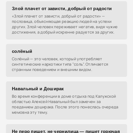
Злой плачет от зависти, добрый от радости
«Злой плачет от зависти, добрый от радости» —
пословица, объясняющая реакцию людей на успехи
других. Злой человек переживает негатив, видя чужие
достижения, а добрый искренне радуется за других.
солёный
Солёный — это человек, который употребляет
синтетические наркотики типа "соль". Отличается
странным поведением и внешним видом.
Навальный и Доширак
Во время конференции в доме отдыха под Калужской
областью Алексей Навальный был замечен за
поеданием доширака. После этого понеслась очереда
мемовна эту тему.
Не перо пишет, не чернилица — пишет горючая