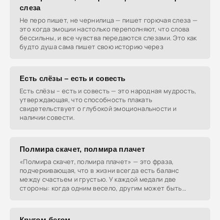
слеза
Не перо пишет, не чернилица — пишет горючая слеза —
это когда эмоции настолько переполняют, что слова
бессильны, и все чувства передаются слезами. Это как
будто душа сама пишет свою историю через
Есть слёзы – есть и совесть
Есть слёзы – есть и совесть — это народная мудрость,
утверждающая, что способность плакать
свидетельствует о глубокой эмоциональности и
наличии совести.
Полмира скачет, полмира плачет
«Полмира скачет, полмира плачет» — это фраза,
подчеркивающая, что в жизни всегда есть баланс
между счастьем и грустью. У каждой медали две
стороны: когда одним весело, другим может быть
грустно.
Кругом-бегом