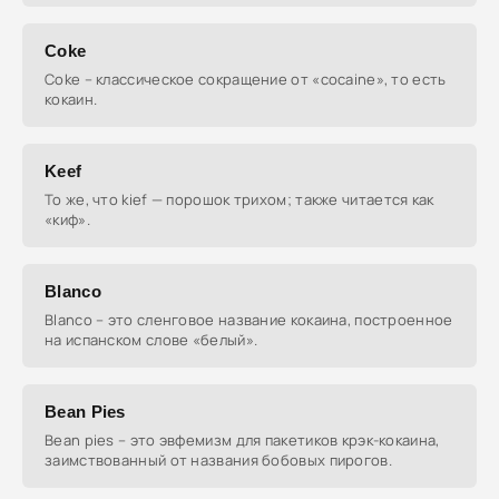
Coke
Coke – классическое сокращение от «cocaine», то есть
кокаин.
Keef
То же, что kief — порошок трихом; также читается как
«киф».
Blanco
Blanco – это сленговое название кокаина, построенное
на испанском слове «белый».
Bean Pies
Bean pies – это эвфемизм для пакетиков крэк-кокаина,
заимствованный от названия бобовых пирогов.