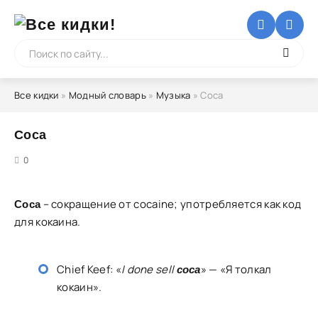
Все кидки
»
Модный словарь
»
Музыка
» Coca
Coca
5
0
– сокращение от cocaine; употребляется как код
Coca
для кокаина.
Chief Keef: «
I done sell
» — «Я толкал
coca
кокаин».