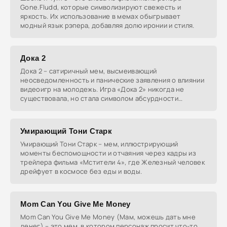
Gone.Fludd, которые символизируют свежесть и
яркость. Их использование в мемах обыгрывает
модный язык рэпера, добавляя долю иронии и стиля.
Дока 2
Дока 2 – сатиричный мем, высмеивающий
неосведомленность и панические заявления о влиянии
видеоигр на молодежь. Игра «Дока 2» никогда не
существовала, но стала символом абсурдности
утверждений о
Умирающий Тони Старк
Умирающий Тони Старк – мем, иллюстрирующий
моменты беспомощности и отчаяния через кадры из
трейлера фильма «Мстители 4», где Железный человек
дрейфует в космосе без еды и воды.
Mom Can You Give Me Money
Mom Can You Give Me Money (Мам, можешь дать мне
денег) – это мем, в котором персонаж просит что-то,