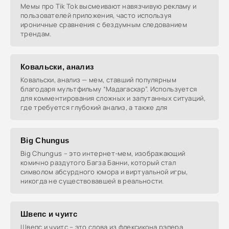
Мемы про Tik Tok высмеивают навязчивую рекламу и
пользователей приложения, часто используя
ироничные сравнения с бездумным следованием
трендам.
Ковальски, анализ
Ковальски, анализ — мем, ставший популярным
благодаря мультфильму “Мадагаскар”. Используется
для комментирования сложных и запутанных ситуаций,
где требуется глубокий анализ, а также для
Big Chungus
Big Chungus – это интернет-мем, изображающий
комично раздутого Багза Банни, который стал
символом абсурдного юмора и виртуальной игры,
никогда не существовавшей в реальности.
Швепс и чуитс
Швепс и чуитс – это слова из флексикона рэпера