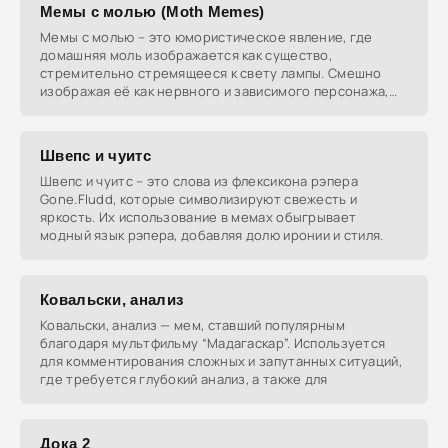
Мемы с молью (Moth Memes)
Мемы с молью – это юмористическое явление, где
домашняя моль изображается как существо,
стремительно стремящееся к свету лампы. Смешно
изображая её как нервного и зависимого персонажа,
эти мемы
Швепс и чуитс
Швепс и чуитс – это слова из флексикона рэпера
Gone.Fludd, которые символизируют свежесть и
яркость. Их использование в мемах обыгрывает
модный язык рэпера, добавляя долю иронии и стиля.
Ковальски, анализ
Ковальски, анализ — мем, ставший популярным
благодаря мультфильму “Мадагаскар”. Используется
для комментирования сложных и запутанных ситуаций,
где требуется глубокий анализ, а также для
Дока 2