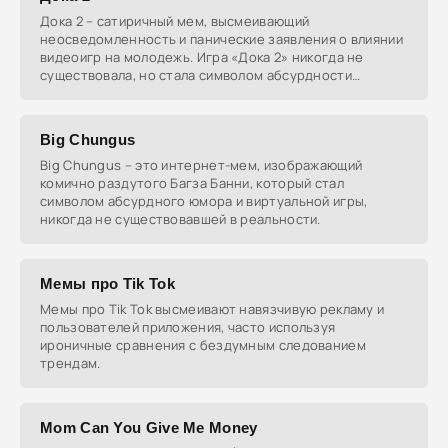
Дока 2 – сатиричный мем, высмеивающий
неосведомленность и панические заявления о влиянии
видеоигр на молодежь. Игра «Дока 2» никогда не
существовала, но стала символом абсурдности
утверждений о
Big Chungus
Big Chungus – это интернет-мем, изображающий
комично раздутого Багза Банни, который стал
символом абсурдного юмора и виртуальной игры,
никогда не существовавшей в реальности.
Мемы про Tik Tok
Мемы про Tik Tok высмеивают навязчивую рекламу и
пользователей приложения, часто используя
ироничные сравнения с бездумным следованием
трендам.
Mom Can You Give Me Money