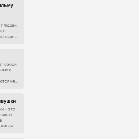
ильму
т людей,
ают
вызывая
не
 Они
ют собой
нных с
ются на
,
раллели
девушки
ки – это
внивает
в
ркивая
едения.