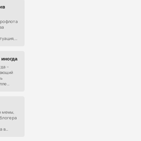
ив
эрофлота
ва
туация,
 своего
 иногда
гда –
жающий
ть
пле
е
о мемы,
блогера
а в