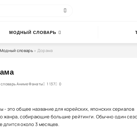
МОДНЫЙ СЛОВАРЬ
Модный словарь
» Дорама
ама
 словарь Аниме Фанаты
100
1
2
3
4
1 137
5
0
ы - это общее название для корейских, японских сериалов
о жанра, собирающие большие рейтинги. Обычно один сезо
е длится около 3 месяцев.