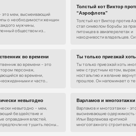
твенными для урока делами,
б
Толстый кот Виктор прот
“Аэрофлота”
– это мем, высмеивающий
ипы о необходимости женщин
Толстый кот Виктор против А
каждого мужчины,
стал символом борьбы за пра
ленный обществом из
питомцев в авиаперелетах и
'Счастливы вместе', которое
находчивости владельцев. Си
ает идеи мужской
где хозяин обошел правила
авиакомпании ради комфорта
кота,
ственник во времени
Ты только приезжай хоть
твенник во времени – это
Ты только приезжай хоть ино
отором персонаж,
мем с грустным котом, выра
ающийся во времени,
ностальгию и желание верну
 неожиданными и часто
прошлое. Он напоминает о те
ми спойлерами из будущего,
детства и близких, которых н
шок у собеседника.
хватает в настоящем.
ически невыгодно
Варламов и многоэтажки
чески невыгодно – мем,
Варламов и многоэтажки – эт
ающий бездействие и
высмеивающие одержимость 
ые оправдания властей,
Ильи Варламова критикой
 предпочли не тушить лесные
многоэтажного строительств
из-за экономической
России. Они обыгрывают его
ообразности. Он
постоянные призывы к