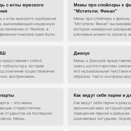
дь с иглы мужского
Мемы про спойлеры к ф
ния
“Мстители: Финал”
ь с иглы мужского одобрения
Мемы про спойлеры к фильму
ем, высмеивающий неудачную
"Мстители: Финал" высмеиваю
ю кампанию от Reebok, в
которые намеренно раскрыв
 феминистические идеи были
ключевые моменты сюжета, 
ы через спорный лозунг. Мем
недовольство фанатов, еще 
пулярным благодаря
успевших посмотреть фильм.
ПШ
Джизус
 представляет собой
Мемы о Джизусе представля
-субкультуру, которая
смесь шуток и критики, связа
под сомнение существование
его музыкальными текстами и
нии, воспринимая
образом. Часто они фокусиру
ников" как людей с
его песнях, таких как “Ван Гог”
ным мышлением. Мемы этой
создавая юмористические па
туры
 парты
Как ведут себя парни и 
арты – это мемы,
Как ведут себя парни и девуш
ающие стереотипное
ироничный мем, который сра
ие студентов на последних
поведение парней и девушек 
классе. Мемы
одинаковых ситуациях, подчё
изируют ситуации, когда
различия стереотипного пов
 занимаются