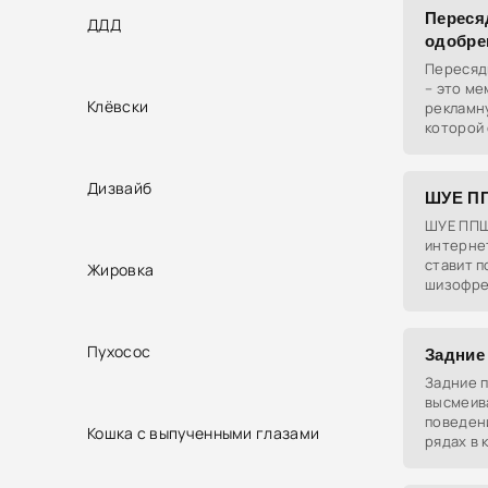
Переся
ДДД
одобре
Пересяд
– это м
Клёвски
рекламну
которой
выражен
стал по
Дизвайб
ШУЕ П
ШУЕ ППШ
интернет
ставит 
Жировка
шизофре
"шизофре
уникаль
субкуль
Пухосос
Задние
Задние п
высмеив
поведен
Кошка с выпученными глазами
рядах в 
гипербол
ученики