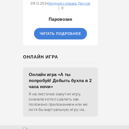
09.12.2024
Модный словарь
Другое
использу
0
Паровозик
ЧИТАТЬ ПОДРОБНЕЕ
ОНЛАЙН ИГРА
Онлайн игра «А ты
попробуй! Добыть бухла в 2
часа ночи»
Я на листочке замутил игру,
сначала хотел сделать как
положено приложением или же
хотя бы виртуальную игру на
ютубе, но решил отделаться
html и фотками, зато играть
можно даже на каком-нибудь