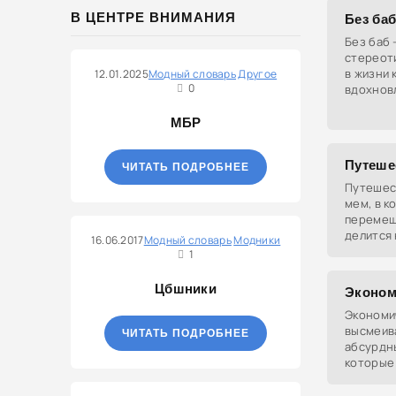
несвойс
В ЦЕНТРЕ ВНИМАНИЯ
Без ба
такими
Без баб 
стереот
в жизни 
12.01.2025
Модный словарь
Другое
0
вдохнов
сериала 
продвиг
МБР
Путеше
ЧИТАТЬ ПОДРОБНЕЕ
Путешес
мем, в к
перемещ
делится
16.06.2017
Модный словарь
Модники
пугающи
1
вызывая 
Цбшники
Эконом
Экономи
высмеив
ЧИТАТЬ ПОДРОБНЕЕ
абсурдн
которые
пожары 
нецелес