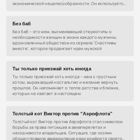
экономической нецелесообразности. Он используется
как
Без баб
Без баб – это мем, высмеивающий стереотипы о
необходимости женщин в жизни каждого мужчины,
вдохновленный обществом из сериала 'Счастливы
вместе', которое продвигает идеи мужской
Ты только приезжай хоть иногда
Ты только приезжай хоть иногда – мем с грустным
котом, выражающий ностальгию и желание вернуть
прошлое. Он напоминает о тепле детства и близких,
которых не хватает в настоящем.
Толстый кот Виктор против “Аэрофлота”
Толстый кот Виктор против Аэрофлота стал символом
борьбы за права питомцев в авиаперелетах и
находчивости владельцев. Ситуация, где хозяин
обошел правила авиакомпании ради комфорта своего