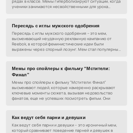
рядах в классе. Мемы гиперболизируют ситуации, когда
ученики занимаются несвойственными для урока
делами, такими
Пересядь с иглы мужского одобрения
Пересядь с иглы мужского одобрения – это мем,
высмеивающий неудачную рекламную кампанию от
Reebok, в которой феминистические идеи были
выражены через спорный лозунг. Мем стал популярным
благодаря
Мемы про спойлеры к фильму “Мстители:
Финал”
Мемы про спойлеры к фильму "Мстители: Финал"
высмеивают людей, которые намеренно раскрывают
ключевые моменты сюжета, вызывая недовольство
фанатов, еще не успевших посмотреть фильм. Они
Как ведут себя парни и девушки
Как ведут себя парни и девушки – это ироничный мем,
который сравнивает поведение парней и девушек в