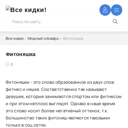
Все кидки
»
Модный словарь
» Фитоняшка
Фитоняшка
4
5
0
Фитоняшки - это слово образованное из двух слов:
фитнес и няшка. Соответственно так называют
девушек, которые занимаются спортом или фитнесом
и при этом неплохо выглядят. Однако в наше время
это слово носит более негативный оттенок, т.к.
большинство таких фитоняш являются таковыми
только в соц.сетях.