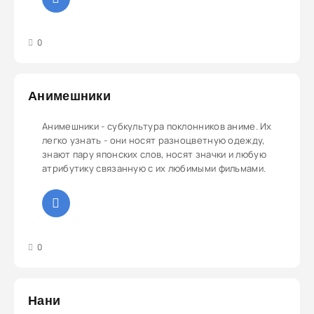
3
4
5
0
Анимешники
Анимешники - субкультура поклонников аниме. Их
легко узнать - они носят разноцветную одежду,
знают пару японских слов, носят значки и любую
атрибутику связанную с их любимыми фильмами.
3
4
5
0
Нани