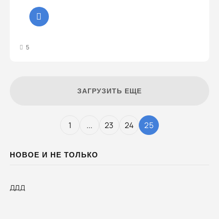
3
4
5
5
ЗАГРУЗИТЬ ЕЩЕ
1
...
23
24
25
НОВОЕ И НЕ ТОЛЬКО
ДДД