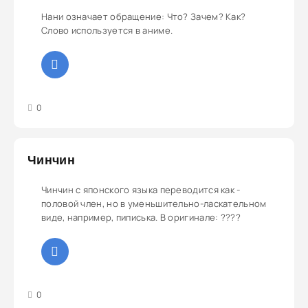
Нани означает обращение: Что? Зачем? Как?
Слово используется в аниме.
3
4
5
0
Чинчин
Чинчин с японского языка переводится как -
половой член, но в уменьшительно-ласкательном
виде, например, пиписька. В оригинале: ????
3
4
5
0