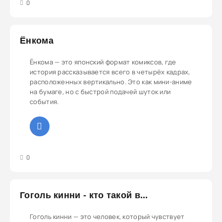
3
4
5
0
Ёнкома
Ёнкома — это японский формат комиксов, где
история рассказывается всего в четырёх кадрах,
расположенных вертикально. Это как мини-аниме
на бумаге, но с быстрой подачей шуток или
события.
3
4
5
0
Гоголь кинни - кто такой в...
Гоголь кинни — это человек, который чувствует