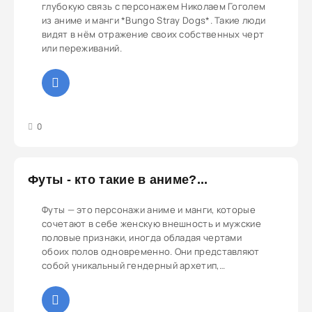
глубокую связь с персонажем Николаем Гоголем
из аниме и манги *Bungo Stray Dogs*. Такие люди
видят в нём отражение своих собственных черт
или переживаний.
3
4
5
0
Футы - кто такие в аниме?...
Футы — это персонажи аниме и манги, которые
сочетают в себе женскую внешность и мужские
половые признаки, иногда обладая чертами
обоих полов одновременно. Они представляют
собой уникальный гендерный архетип,
популярный в аниме-культуре.