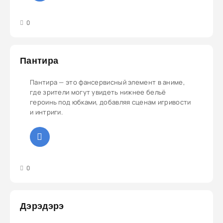
3
4
5
0
Пантира
Пантира — это фансервисный элемент в аниме,
где зрители могут увидеть нижнее бельё
героинь под юбками, добавляя сценам игривости
и интриги.
3
4
5
0
Дэрэдэрэ