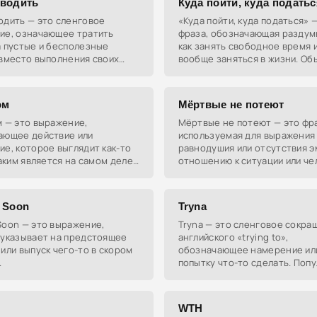
водить
Куда пойти, куда податьс
одить — это сленговое
«Куда пойти, куда податься» 
ие, означающее тратить
фраза, обозначающая раздумь
а пустые и бесполезные
как занять свободное время 
 вместо выполнения своих
вообще заняться в жизни. Об
остей.
подразумевает поиск путей
самореализации и подходящи
для
ом
Мёртвые не потеют
м — это выражение,
Мёртвые не потеют — это фра
ающее действие или
используемая для выражения
е, которое выглядит как-то
равнодушия или отсутствия э
каким является на самом деле.
отношению к ситуации или че
ется, чтобы показать, что
Это как сказать, что тебе аб
ритворяется или изображает
всё равно, и ты не
 Soon
Tryna
Soon — это выражение,
Tryna — это сленговое сокра
 указывает на предстоящее
английского «trying to»,
или выпуск чего-то в скором
обозначающее намерение ил
.
попытку что-то сделать. Попу
чате и соцсетях.
WTH