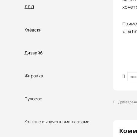
хочет
ДДД
Пример
Клёвски
«Ты fi
Дизвайб
Жировка
ФИ
Пухосос
Добавлено
Кошка с выпученными глазами
Комм