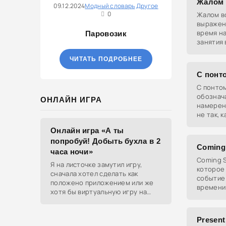
Жалом 
09.12.2024
Модный словарь
Другое
0
Жалом в
выражен
время н
Паровозик
занятия
обязанн
ЧИТАТЬ ПОДРОБНЕЕ
С понт
С понто
обознач
ОНЛАЙН ИГРА
намерени
не так, 
Использу
Онлайн игра «А ты
кто-то п
попробуй! Добыть бухла в 2
из
Coming
часа ночи»
Coming 
Я на листочке замутил игру,
которое
сначала хотел сделать как
событие 
положено приложением или же
времени
хотя бы виртуальную игру на
ютубе, но решил отделаться
html и фотками, зато играть
можно даже на каком-нибудь
Present