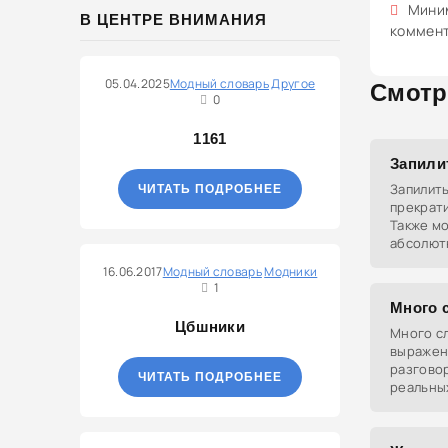
Миним
В ЦЕНТРЕ ВНИМАНИЯ
коммен
05.04.2025
Модный словарь
Другое
Смотр
0
1161
Запили
Запилить
ЧИТАТЬ ПОДРОБНЕЕ
прекрати
Также м
абсолют
невыпол
16.06.2017
Модный словарь
Модники
1
Много 
Цбшники
Много сл
выражени
разгово
ЧИТАТЬ ПОДРОБНЕЕ
реальных
использу
важность