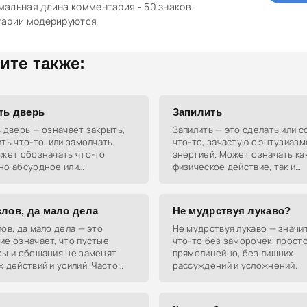
альная длина комментария - 50 знаков.
тарии модерируются
ите также:
ть дверь
Запилить
 дверь — означает закрыть,
Запилить — это сделать или с
ть что-то, или замолчать.
что-то, зачастую с энтузиазм
ожет обозначать что-то
энергией. Может означать ка
но абсурдное или
физическое действие, так и
нимое.
виртуальную активность, нап
опубликовать пост в интерне
слов, да мало дела
Не мудрствуя лукаво?
ов, да мало дела — это
Не мудрствуя лукаво — значи
е означает, что пустые
что-то без заморочек, просто
ры и обещания не заменят
прямолинейно, без лишних
 действий и усилий. Часто
рассуждений и усложнений.
ется, чтобы подчеркнуть
 дел над словами.