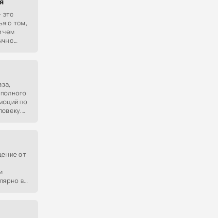
я
— это
я о том,
и чем
ычно
х людей
за,
 полного
моций по
ловеку.
солютно
щение от
и
лярно в