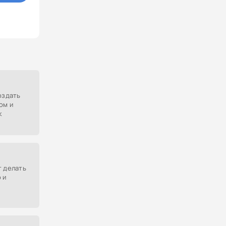
оздать
ом и
к
ример,
те.
т делать
 и