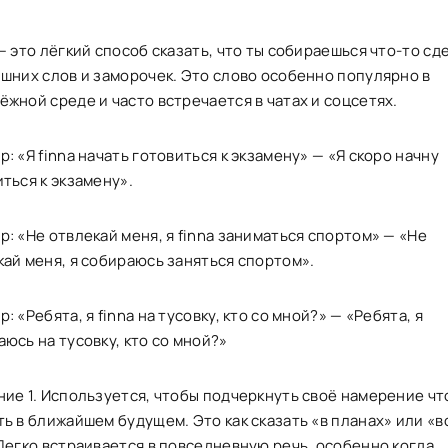
— это лёгкий способ сказать, что ты собираешься что-то сд
ишних слов и заморочек. Это слово особенно популярно в
жной среде и часто встречается в чатах и соцсетях.
: «Я finna начать готовиться к экзамену» — «Я скоро начну
ться к экзамену».
: «Не отвлекай меня, я finna заниматься спортом» — «Не
кай меня, я собираюсь заняться спортом».
: «Ребята, я finna на тусовку, кто со мной?» — «Ребята, я
юсь на тусовку, кто со мной?»
ние 1. Используется, чтобы подчеркнуть своё намерение чт
ь в ближайшем будущем. Это как сказать «в планах» или «в
 Легко встраивается в повседневную речь, особенно когда