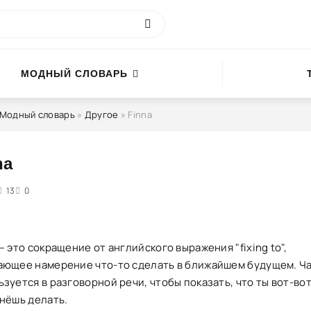
МОДНЫЙ СЛОВАРЬ
Модный словарь
»
Другое
» Finna
na
4
13
5
0
— это сокращение от английского выражения "fixing to",
ающее намерение что-то сделать в ближайшем будущем. Ч
зуется в разговорной речи, чтобы показать, что ты вот-вот
чнёшь делать.