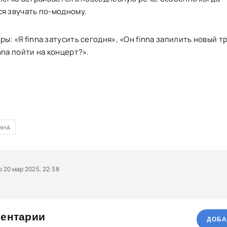
ся звучать по-модному.
ы: «Я finna затусить сегодня», «Он finna запилить новый тр
nna пойти на концерт?».
ННА
 20 мар 2025, 22:38
ентарии
ДОБА