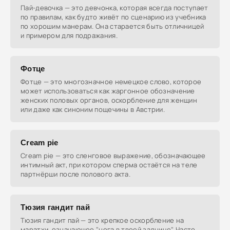
Пай-девочка — это девчонка, которая всегда поступает
по правилам, как будто живёт по сценарию из учебника
по хорошим манерам. Она старается быть отличницей
и примером для подражания.
Фотце
Фотце — это многозначное немецкое слово, которое
может использоваться как жаргонное обозначение
женских половых органов, оскорбление для женщин
или даже как синоним пощечины в Австрии.
Cream pie
Cream pie — это сленговое выражение, обозначающее
интимный акт, при котором сперма остаётся на теле
партнёрши после полового акта.
Тюзия гандит пай
Тюзия гандит пай — это крепкое оскорбление на
маратхи, означающее "нога в твоей заднице". Часто