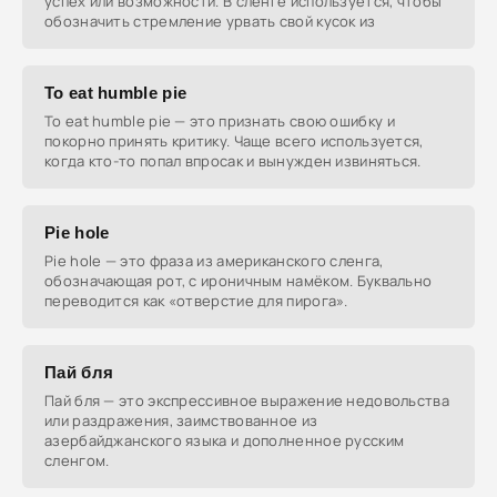
успех или возможности. В сленге используется, чтобы
обозначить стремление урвать свой кусок из
To eat humble pie
To eat humble pie — это признать свою ошибку и
покорно принять критику. Чаще всего используется,
когда кто-то попал впросак и вынужден извиняться.
Pie hole
Pie hole — это фраза из американского сленга,
обозначающая рот, с ироничным намёком. Буквально
переводится как «отверстие для пирога».
Пай бля
Пай бля — это экспрессивное выражение недовольства
или раздражения, заимствованное из
азербайджанского языка и дополненное русским
сленгом.