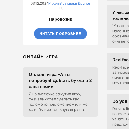
09.12.2024
Модный словарь
Другое
0
У нас з
малень
Паровозик
"У нас з
маленьк
ЧИТАТЬ ПОДРОБНЕЕ
обознача
считаетс
оказыва
фраза а
ОНЛАЙН ИГРА
Red-fac
Red-face
заливаеш
Онлайн игра «А ты
смущения
попробуй! Добыть бухла в 2
мечтаеш
часа ночи»
Я на листочке замутил игру,
сначала хотел сделать как
Do you l
положено приложением или же
Do you li
хотя бы виртуальную игру на
вопрос, 
ютубе, но решил отделаться
узнать н
html и фотками, зато играть
предпочт
можно даже на каком-нибудь