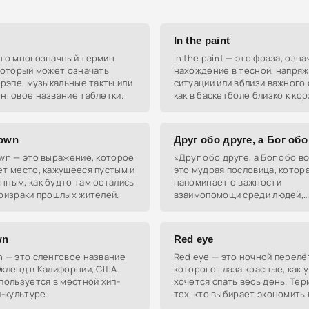
In the paint
это многозначный термин
In the paint — это фраза, озн
который может означать
нахождение в тесной, напря
 рэпе, музыкальные такты или
ситуации или вблизи важного
нговое название таблетки.
как в баскетболе близко к кор
town
Друг обо друге, а Бог обо
wn — это выражение, которое
«Друг обо друге, а Бог обо в
т место, кажущееся пустым и
это мудрая пословица, котор
ным, как будто там остались
напоминает о важности
ризраки прошлых жителей.
взаимопомощи среди людей,
одновременно подчёркивая
божественное покровительст
всеми нами.
wn
Red eye
n — это сленговое название
Red eye — это ночной перелёт
кленд в Калифорнии, США.
которого глаза красные, как у
пользуется в местной хип-
хочется спать весь день. Тер
п-культуре.
тех, кто выбирает экономить 
времени, но не на здоровье.