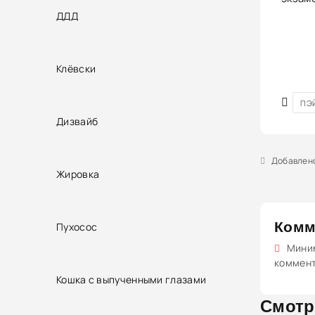
ДДД
Клёвски
ПЭЙ
Дизвайб
Добавлено 
Жировка
Комм
Пухосос
Миним
коммен
Кошка с выпученными глазами
Смотр