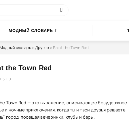
МОДНЫЙ СЛОВАРЬ
Модный словарь
»
Другое
» Paint the Town Red
nt the Town Red
5
5
0
 the Town Red — это выражение, описывающее безудержное
ье и ночные приключения, когда ты и твои друзья решаете
ь" город, посещая вечеринки, клубы и бары.