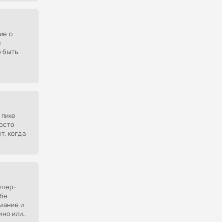
ие о
и
о быть
 пике
росто
т, когда
упер-
ебе
мание и
ино или