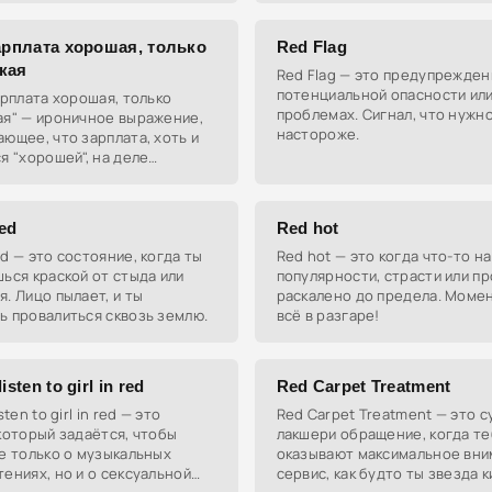
арплата хорошая, только
Red Flag
кая
Red Flag — это предупрежден
потенциальной опасности ил
арплата хорошая, только
проблемах. Сигнал, что нужн
ая" — ироничное выражение,
настороже.
ющее, что зарплата, хоть и
я "хорошей", на деле
ется недостаточной. Эта
кцентирует
ed
Red hot
d — это состояние, когда ты
Red hot — это когда что-то на
ься краской от стыда или
популярности, страсти или п
. Лицо пылает, и ты
раскалено до предела. Момен
ь провалиться сквозь землю.
всё в разгаре!
isten to girl in red
Red Carpet Treatment
sten to girl in red — это
Red Carpet Treatment — это с
который задаётся, чтобы
лакшери обращение, когда т
е только о музыкальных
оказывают максимальное вни
ениях, но и о сексуальной
сервис, как будто ты звезда к