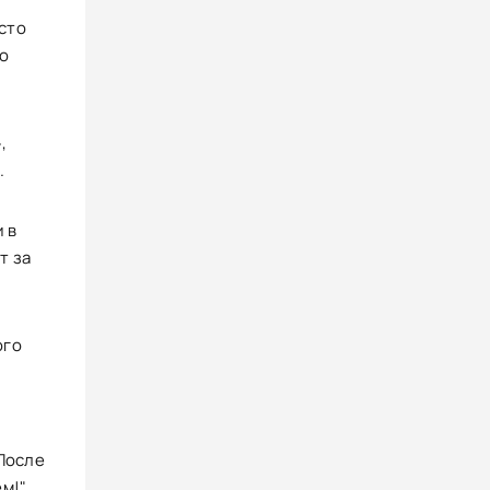
осто
по
,
.
и в
т за
ого
"После
м!".