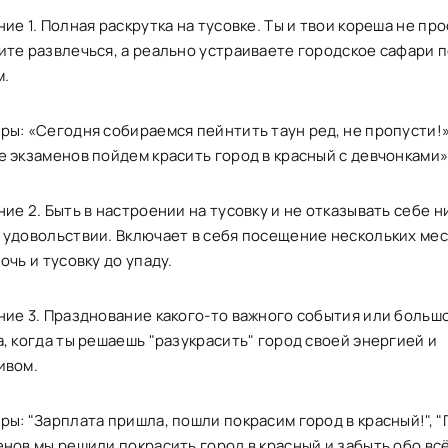
ие 1. Полная раскрутка на тусовке. Ты и твои кореша не пр
ите развлечься, а реально устраиваете городское сафари 
м.
ры: «Сегодня собираемся пейнтить таун ред, не пропусти!»
е экзаменов пойдем красить город в красный с девчонками»
ие 2. Быть в настроении на тусовку и не отказывать себе н
 удовольствии. Включает в себя посещение нескольких мес
очь и тусовку до упаду.
ние 3. Празднование какого-то важного события или больш
, когда ты решаешь "разукрасить" город своей энергией и
ивом.
ры: "Зарплата пришла, пошли покрасим город в красный!", 
нов мы решили покрасить город в красный и забыть обо всё