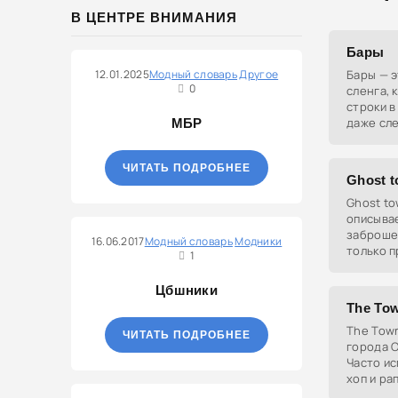
В ЦЕНТРЕ ВНИМАНИЯ
Бары
12.01.2025
Модный словарь
Другое
Бары — 
0
сленга, 
строки в
даже сле
МБР
ЧИТАТЬ ПОДРОБНЕЕ
Ghost 
Ghost to
описывае
заброшен
16.06.2017
Модный словарь
Модники
только п
1
Цбшники
The To
The Tow
ЧИТАТЬ ПОДРОБНЕЕ
города О
Часто ис
хоп и ра