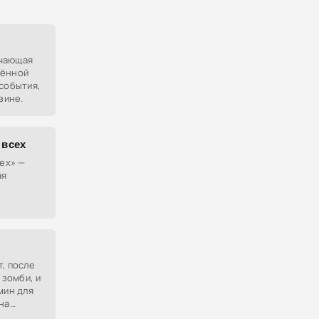
ачающая
жённой
 события,
зине.
 всех
сех» —
ая
во над
, после
 зомби, и
мин для
на