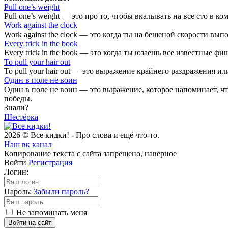
Pull one’s weight
Pull one’s weight — это про то, чтобы вкалывать на все сто в к
Work against the clock
Work against the clock — это когда ты на бешеной скорости вып
Every trick in the book
Every trick in the book — это когда ты юзаешь все известные ф
To pull your hair out
To pull your hair out — это выражение крайнего раздражения или
Один в поле не воин
Один в поле не воин — это выражение, которое напоминает, ч
победы.
Знали?
Шестёрка
2026 © Все кидки! - Про слова и ещё что-то.
Наш вк канал
Копирование текста с сайта запрещено, наверное
Войти
Регистрация
Логин:
Пароль:
Забыли пароль?
Не запоминать меня
Войти на сайт