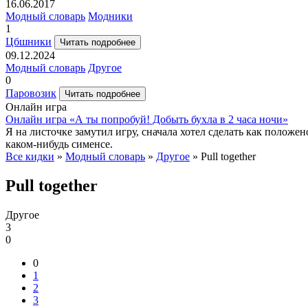
16.06.2017
Модный словарь
Модники
1
Цбшники
Читать подробнее
09.12.2024
Модный словарь
Другое
0
Паровозик
Читать подробнее
Онлайн игра
Онлайн игра «А ты попробуй! Добыть бухла в 2 часа ночи»
Я на листочке замутил игру, сначала хотел сделать как положе
каком-нибудь сименсе.
Все кидки
»
Модный словарь
»
Другое
» Pull together
Pull together
Другое
3
0
0
1
2
3