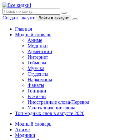
Создать акаунт
Войти в аккаунт
Главная
Модный словарь
Аниме
Модники
Армейский
Интернет
Геймеры
Музыка
Студенты
Наркоманы
Фанаты
Гопники
В жизни
Иностранные слова/Перевод
Узнать значение слова
Топ модных слов в августе 2026
Модный словарь
Аниме
Модники