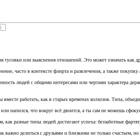
для тусовки или выяснения отношений. Это может означать как др
ение, часто в контексте флирта и развлечения, а также покупку
клонность людей с общими интересами или чертами характера держ
ы вместе работать, как в старых временах колхозов. Типа, объед
л или напился, что вокруг всё двоится, а ты сам не можешь сфоку
ом, как разные типы людей достигают успеха: беззаботные фартя
как важно делиться с друзьями и близкими не только счастьем, н