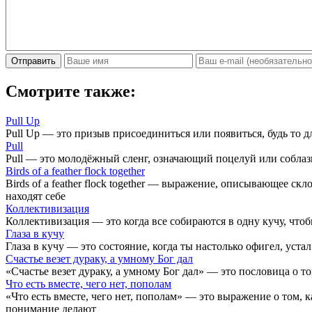
Отправить
Смотрите также:
Pull Up
Pull Up — это призыв присоединиться или появиться, будь то 
Pull
Pull — это молодёжный сленг, означающий поцелуй или соблазн
Birds of a feather flock together
Birds of a feather flock together — выражение, описывающее с
находят себе
Коллективизация
Коллективизация — это когда все собираются в одну кучу, чтоб
Глаза в кучу
Глаза в кучу — это состояние, когда ты настолько офигел, уста
Счастье везет дураку, а умному Бог дал
«Счастье везет дураку, а умному Бог дал» — это пословица о т
Что есть вместе, чего нет, пополам
«Что есть вместе, чего нет, пополам» — это выражение о том, 
понимание делают