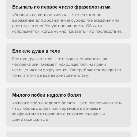
Всыпать по первое число фразеологизма
«Всыпать по первое число» — это сленговое
выражение для обозначения сурового наказания или
разгона за серьёзную провинность. Обычно
используется, когда нужно показать, что последствия
будут жестокими
Еле еле душа в теле
Еле еле душа в теле — это фраза, описывающая
человека или предмет, находящегося на грани
истощения или разрушения. Употребляется, когда кто-
то или что-то едва держится на плаву.
Милого побои недолго болят
«Милого побои недолго болят» — это пословица о том,
что любовь делает нас терпимее к обидам и
конфликтам в отношениях, помогая прощать и
двигаться дальше.