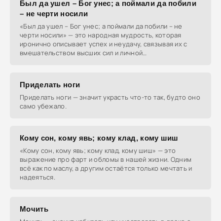
Был да ушел – Бог унес; а поймали да побили
– не черти носили
«Был да ушел – Бог унес; а поймали да побили – не
черти носили» — это народная мудрость, которая
иронично описывает успех и неудачу, связывая их с
вмешательством высших сил и личной
ответственностью.
Приделать ноги
Приделать ноги — значит украсть что-то так, будто оно
само убежало.
Кому сон, кому явь; кому клад, кому шиш
«Кому сон, кому явь; кому клад, кому шиш» — это
выражение про фарт и обломы в нашей жизни. Одним
всё как по маслу, а другим остаётся только мечтать и
надеяться.
Мочить