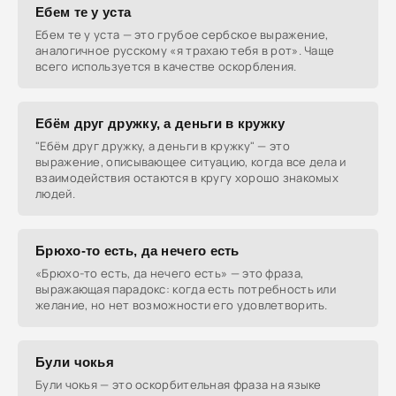
Ебем те у уста
Ебем те у уста — это грубое сербское выражение,
аналогичное русскому «я трахаю тебя в рот». Чаще
всего используется в качестве оскорбления.
Ебём друг дружку, а деньги в кружку
"Ебём друг дружку, а деньги в кружку" — это
выражение, описывающее ситуацию, когда все дела и
взаимодействия остаются в кругу хорошо знакомых
людей.
Брюхо-то есть, да нечего есть
«Брюхо-то есть, да нечего есть» — это фраза,
выражающая парадокс: когда есть потребность или
желание, но нет возможности его удовлетворить.
Були чокья
Були чокья — это оскорбительная фраза на языке