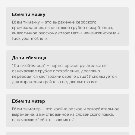
Ебем ти майку
Ебем ти майку — это выражение сербского
происхождения, означающее грубое оскорбление,
аналогичное русскому «твою мать» или английскому «I
fuck your mother».
Да ти ебем оца
"Да ти ебем оца" — черногорское ругательство,
означающее грубое оскорбление, дословно
переводится как "трахни своего отца". Используется
для выражения крайнего недовольства или
Ебем ти матер
Ебем ти матер — это крайне резкое и оскорбительное
выражение, заимствованное из словенского языка,
означающее "ебать твою мать".