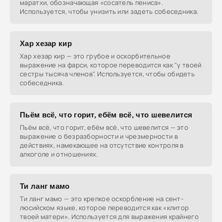
маратхи, обозначающая «сосатель пениса».
Используется, чтобы унизить или задеть собеседника.
Хар хезар кир
Хар хезар кир — это грубое и оскорбительное
выражение на фарси, которое переводится как "у твоей
сестры тысяча членов". Используется, чтобы обидеть
собеседника.
Пьём всё, что горит, ебём всё, что шевелится
Пьём всё, что горит, ебём всё, что шевелится — это
выражение о безразборности и чрезмерности в
действиях, намекающее на отсутствие контроля в
алкоголе и отношениях.
Ти ланг мамо
Ти ланг мамо — это крепкое оскорбление на сент-
люсийском языке, которое переводится как «клитор
твоей матери». Используется для выражения крайнего