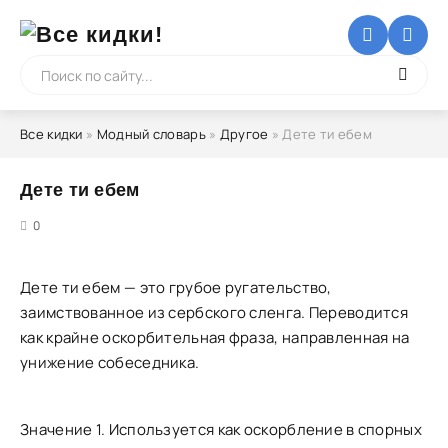
Все кидки
»
Модный словарь
»
Другое
» Дете ти ебем
Дете ти ебем
5
0
Дете ти ебем — это грубое ругательство,
заимствованное из сербского сленга. Переводится
как крайне оскорбительная фраза, направленная на
унижение собеседника.
Значение 1. Используется как оскорбление в спорных