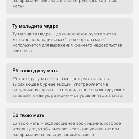
раздражения или злости, аналог русского «ёб твою
мать».
Ту мальдита мадре
Ту мальдита мадре — доминиканское ругательство,
которое переводится как "твоя чёртова мать".
Используется для выражения крайнего недовольства
или гнева.
Ёб твою душу мать
Ёб твою душу мать — это мощное ругательство,
выражающее бурные эмоции. Употребляется в
ситуациях, когда что-то неожиданное или шокирующее
вызывает сильную реакцию — от удивления до злости.
Ёб твою мать
Ёб твою мать — экспрессивное восклицание, которое
используют, чтобы выразить сильное удивление или
раздражение по поводу происходящего.