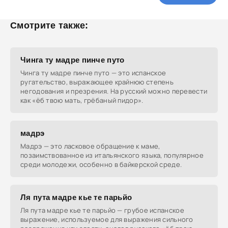
Смотрите также:
Чинга ту мадре пинчe путо
Чинга ту мадре пинчe путо — это испанское
ругательство, выражающее крайнюю степень
негодования и презрения. На русский можно перевести
как «ёб твою мать, грёбаный пидор».
мадрэ
Мадрэ — это ласковое обращение к маме,
позаимствованное из итальянского языка, популярное
среди молодежи, особенно в байкерской среде.
Ля пута мадре кье те парьйо
Ля пута мадре кье те парьйо — грубое испанское
выражение, используемое для выражения сильного