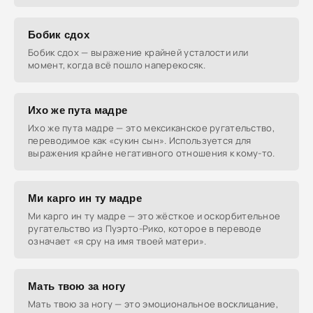
Бобик сдох
Бобик сдох — выражение крайней усталости или
момент, когда всё пошло наперекосяк.
Ихо же пута мадре
Ихо же пута мадре — это мексиканское ругательство,
переводимое как «сукин сын». Используется для
выражения крайне негативного отношения к кому-то.
Ми карго ин ту мадре
Ми карго ин ту мадре — это жёсткое и оскорбительное
ругательство из Пуэрто-Рико, которое в переводе
означает «я сру на имя твоей матери».
Мать твою за ногу
Мать твою за ногу — это эмоциональное восклицание,