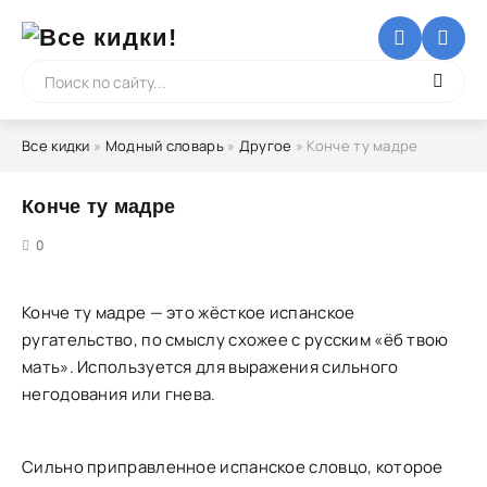
Все кидки
»
Модный словарь
»
Другое
» Конче ту мадре
Конче ту мадре
5
0
Конче ту мадре — это жёсткое испанское
ругательство, по смыслу схожее с русским «ёб твою
мать». Используется для выражения сильного
негодования или гнева.
Сильно приправленное испанское словцо, которое