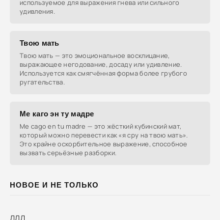
используемое для выражения гнева или сильного
удивления.
Твою мать
Твою мать — это эмоциональное восклицание,
выражающее негодование, досаду или удивление.
Используется как смягчённая форма более грубого
ругательства.
Ме каго эн ту мадре
Me cago en tu madre — это жёсткий кубинский мат,
который можно перевести как «я сру на твою мать».
Это крайне оскорбительное выражение, способное
вызвать серьёзные разборки.
НОВОЕ И НЕ ТОЛЬКО
ДДД