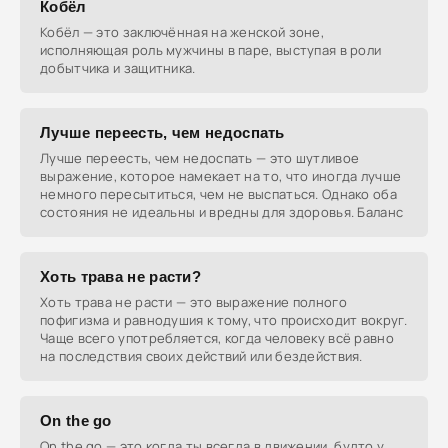
Кобёл
Кобёл — это заключённая на женской зоне,
исполняющая роль мужчины в паре, выступая в роли
добытчика и защитника.
Лучше переесть, чем недоспать
Лучше переесть, чем недоспать — это шутливое
выражение, которое намекает на то, что иногда лучше
немного пересытиться, чем не выспаться. Однако оба
состояния не идеальны и вредны для здоровья. Баланс
Хоть трава не расти?
Хоть трава не расти — это выражение полного
пофигизма и равнодушия к тому, что происходит вокруг.
Чаще всего употребляется, когда человеку всё равно
на последствия своих действий или бездействия.
On the go
On the go — это когда ты всегда в движении, будто у