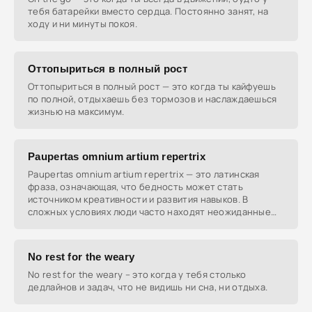
тебя батарейки вместо сердца. Постоянно занят, на
ходу и ни минуты покоя.
Оттопыриться в полный рост
Оттопыриться в полный рост — это когда ты кайфуешь
по полной, отдыхаешь без тормозов и наслаждаешься
жизнью на максимум.
Paupertas omnium artium repertrix
Paupertas omnium artium repertrix — это латинская
фраза, означающая, что бедность может стать
источником креативности и развития навыков. В
сложных условиях люди часто находят неожиданные
решения и
No rest for the weary
No rest for the weary – это когда у тебя столько
дедлайнов и задач, что не видишь ни сна, ни отдыха.