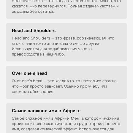
Head over heels — это когда ты влюблён так сильно, что
кажется, мир перевернулся. Полная отдача чувствам и
эмоциям без остатка.
Head and Shoulders
Head and Shoulders — это фраза, обозначающая, что
кто-то или что-то значительно лучше других.
Используется для подчёркивания явного
превосходства в чём-либо.
Over one's head
Over one's head — это когда что-то настолько сложно,
что мозг просто зависает. Обычно про учёбу или
сложные объяснения.
Самое сложное имя в Африке
Самое сложное имя в Африке: Мем, в котором мужчина
произносит своё экзотическое и трудно произносимое
имя, создавая комический эффект. Используется для