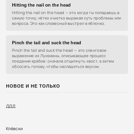
Hitting the nail on the head
Hitting the nail on the head — это когда ты попадаешь в
самую точку, чётко и метко выражая суть проблемы или
вопроса. Это как словесный выстрел в яблочко.
Pinch the tail and suck the head
Pinch the tail and suck the head — это сленговое
выражение из Луизианы, описывающее процесс
поедания крабов: сначала отщипнуть хвост, а затем
обсосать голову, чтобы насладиться вкусом.
НОВОЕ И НЕ ТОЛЬКО
ДДД
Клёвски