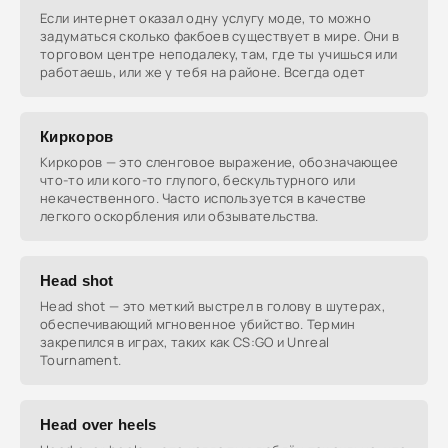
Если интернет оказал одну услугу моде, то можно
задуматься сколько факбоев существует в мире. Они в
торговом центре неподалеку, там, где ты учишься или
работаешь, или же у тебя на районе. Всегда одет
Киркоров
Киркоров — это сленговое выражение, обозначающее
что-то или кого-то глупого, бескультурного или
некачественного. Часто используется в качестве
легкого оскорбления или обзывательства.
Head shot
Head shot — это меткий выстрел в голову в шутерах,
обеспечивающий мгновенное убийство. Термин
закрепился в играх, таких как CS:GO и Unreal
Tournament.
Head over heels