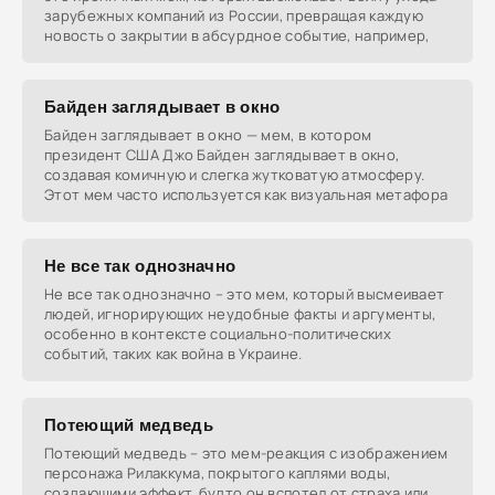
зарубежных компаний из России, превращая каждую
новость о закрытии в абсурдное событие, например,
Байден заглядывает в окно
Байден заглядывает в окно — мем, в котором
президент США Джо Байден заглядывает в окно,
создавая комичную и слегка жутковатую атмосферу.
Этот мем часто используется как визуальная метафора
Не все так однозначно
Не все так однозначно – это мем, который высмеивает
людей, игнорирующих неудобные факты и аргументы,
особенно в контексте социально-политических
событий, таких как война в Украине.
Потеющий медведь
Потеющий медведь – это мем-реакция с изображением
персонажа Рилаккума, покрытого каплями воды,
создающими эффект, будто он вспотел от страха или