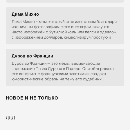
Дима Михно
Дима Михно – мем, который стал известным благодаря
ироничным фотографиям с его инстаграм-аккаунта.
Часто изображён с бутылкой колы или пепси и одеялом
с изображением долларов, символизируя простую и
Дуров во Франции
Дуров во Франции — это мемы, высмеивающие
задержание Павла Дурова в Париже. Они обыгрывают
его конфликт с французскими властями и создают
юмористические образы на тему его судебных
разбирательств и
НОВОЕ И НЕ ТОЛЬКО
ДДД