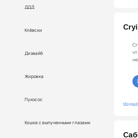
ДДД
Сryi
Клёвски
Сr
чт
Дизвайб
не
Жировка
Пухосос
0
Модный
Кошка с выпученными глазами
Саб