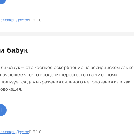
 словарь
1
Другое
2
3
4
5
3
0
и бабук
ли бабук — это крепкое оскорбление на ассирийском языке
начающее что-то вроде «я переспал с твоим отцом».
пользуется для выражения сильного негодования или как
овокация.
 словарь
1
Другое
2
3
4
5
3
0