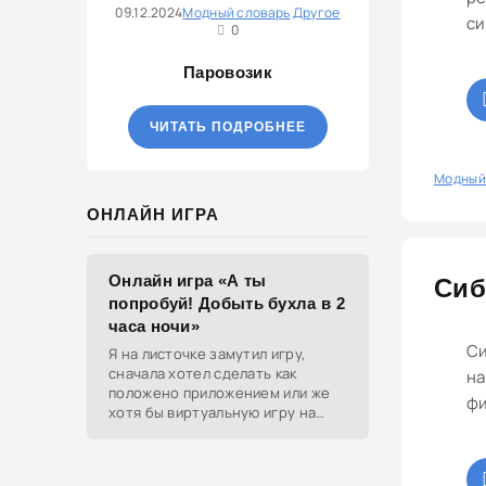
09.12.2024
Модный словарь
Другое
си
0
Паровозик
ЧИТАТЬ ПОДРОБНЕЕ
0
Модный
ОНЛАЙН ИГРА
Онлайн игра «А ты
Сиб
попробуй! Добыть бухла в 2
часа ночи»
Си
Я на листочке замутил игру,
сначала хотел сделать как
на
положено приложением или же
фи
хотя бы виртуальную игру на
ютубе, но решил отделаться
html и фотками, зато играть
можно даже на каком-нибудь