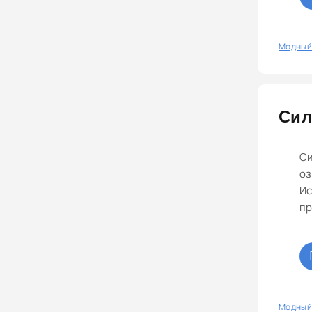
сименсе.
0
Модный
Сил
Си
оз
Ис
пр
0
Модный