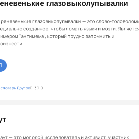
еневенькие глазовыколупывалки
реневенькие глазовыколупывалки — это слово-головоломк
ециально созданное, чтобы ломать языки и мозги. Являетс
имером "антимема", который трудно запомнить и
оизнести.
 словарь
1
Другое
2
3
4
5
3
0
ут
аут — это молодой исследователь и активист, участник