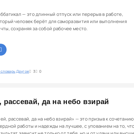
ббатикал — это длинный отпуск или перерыв в работе,
торый человек берёт для саморазвития или выполнения
чты, сохраняя за собой рабочее место.
 словарь
1
Другое
2
3
4
5
3
0
, рассевай, да на небо взирай
ей, рассевай, да на небо взирай» — это призыв к сочетанию
ердной работы и надежды на лучшее, с упованием на то, чт
зультат зависит не только от тебя, но и от удачи или высш