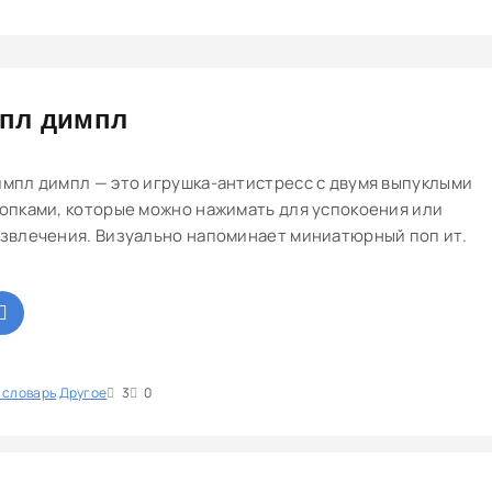
пл димпл
мпл димпл — это игрушка-антистресс с двумя выпуклыми
опками, которые можно нажимать для успокоения или
звлечения. Визуально напоминает миниатюрный поп ит.
 словарь
1
Другое
2
3
4
5
3
0