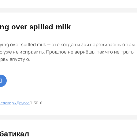
ng over spilled milk
ying over spilled milk — это когда ты зря переживаешь о том,
о уже не исправить. Прошлое не вернёшь, так что не трать
рвы впустую.
 словарь
1
Другое
2
3
4
5
3
0
батикал