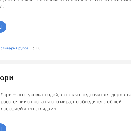
л.
 словарь
1
Другое
2
3
4
5
3
0
ори
бори — это тусовка людей, которая предпочитает держать
 расстоянии от остального мира, но объединена общей
лософией или взглядами.