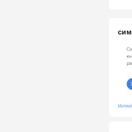
сим
Си
кн
ра
0
Модный