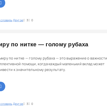
 словарь
1
Другое
2
3
4
5
3
0
иру по нитке — голому рубаха
миру по нитке — голому рубаха — это выражение о важност
ллективной помощи, когда каждый маленький вклад может
ивести к значительному результату.
 словарь
1
Другое
2
3
4
5
3
0