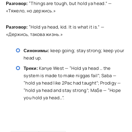
“Things are tough, but hold ya head.” —
Разговор:
«Тяжело, но держись.»
“Hold ya head, kid. It is what it is.” —
Разговор:
«Держись, такова жизнь.»
keep going; stay strong; keep your
Синонимы:
head up.
Kanye West — “Hold ya head … the
Треки:
system is made to make niggas fail”; Saba —
“hold ya head like 2Pac had taught”; Prodigy —
“hold ya head and stay strong”; Ma$e — “Hope
you hold ya head…”.