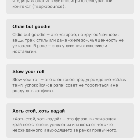
ягодицы хлопать»; клубный, игриво-сексуальный
контекст (тверк/bounce).
Oldie but goodie
Oldie but goodie — это «старое, но крутое/вечное»:
вещь, трек, стиль или даже «железо», чья ценность не
устарела. В рэпе — знак уважения к классике и
ностальгии.
Slow your roll
Slow your roll — это сленговое предупреждение «сбавь
темп, успокойся»; в рэпе: совет не торопиться и не
раздувать конфликт.
Хоть стой, хоть падай
«Хоть стой, хоть падай» — это фраза, выражающая
крайнюю степень удивления или шока от чего-то
неожиданного и выходящего за рамки привычного.