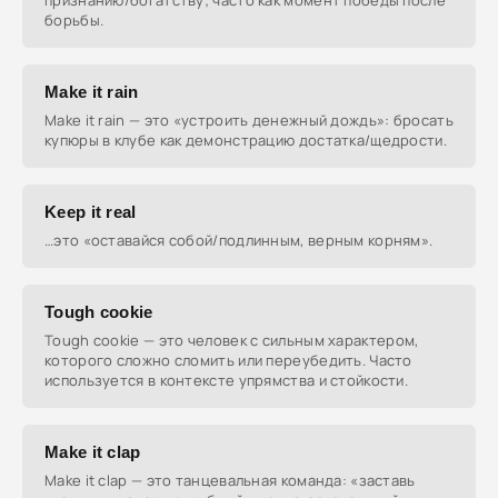
признанию/богатству; часто как момент победы после
борьбы.
Make it rain
Make it rain — это «устроить денежный дождь»: бросать
купюры в клубе как демонстрацию достатка/щедрости.
Keep it real
…это «оставайся собой/подлинным, верным корням».
Tough cookie
Tough cookie — это человек с сильным характером,
которого сложно сломить или переубедить. Часто
используется в контексте упрямства и стойкости.
Make it clap
Make it clap — это танцевальная команда: «заставь