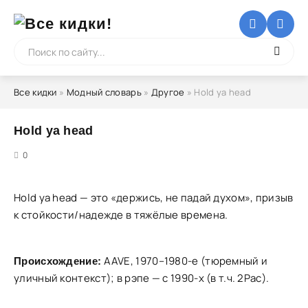
Все кидки
»
Модный словарь
»
Другое
» Hold ya head
Hold ya head
5
0
Hold ya head — это «держись, не падай духом», призыв
к стойкости/надежде в тяжёлые времена.
AAVE, 1970–1980-е (тюремный и
Происхождение:
уличный контекст); в рэпе — с 1990-х (в т.ч. 2Pac).