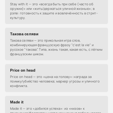
Stay with it — это «всегда быть при себе (часто об
оружии)» или «жить/держаться уличной жизнью»; в
рэпе: готовность к защите и вовлечённость в стрит-
культуру.
Такова селяви
Такова селяви — это прикольная игра слов,
комбинирующая французскую фразу "c'est la vie" и
русское "такова". Типа, жизнь такая, какая есть, с лёгким
французским шиком.
Price on head
Price on head — это «цена на голову»: награда за
поимку/убийство человека; маркер угрозы и уличного
конфликта.
Made it
Made it — это «добился успеха»: из «низов» к