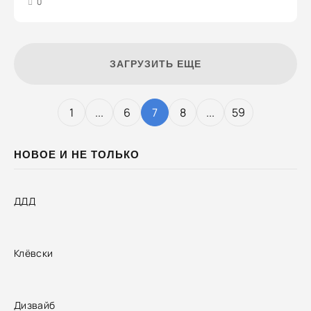
3
4
5
0
ЗАГРУЗИТЬ ЕЩЕ
1
...
6
7
8
...
59
НОВОЕ И НЕ ТОЛЬКО
ДДД
Клёвски
Дизвайб