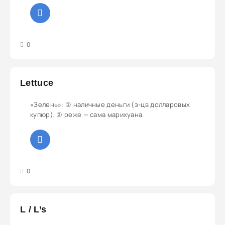
3
4
5
0
Lettuce
«Зелень»: ① наличные деньги (з-цв долларовых
купюр), ② реже — сама марихуана.
3
4
5
0
L / L’s