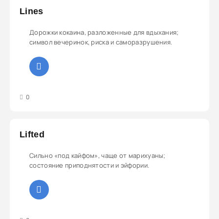
Lines
Дорожки кокаина, разложенные для вдыхания;
символ вечеринок, риска и саморазрушения.
3
4
5
0
Lifted
Сильно «под кайфом», чаще от марихуаны;
состояние приподнятости и эйфории.