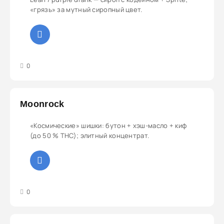
«грязь» за мутный сиропный цвет.
3
4
5
0
Moonrock
«Космические» шишки: бутон + хэш-масло + киф
(до 50 % THC); элитный концентрат.
3
4
5
0