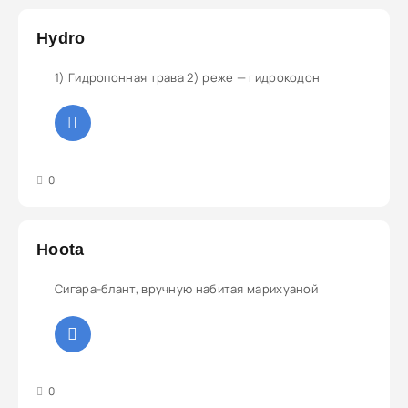
Hydro
1) Гидропонная трава 2) реже — гидрокодон
3
4
5
0
Hoota
Сигара-блант, вручную набитая марихуаной
3
4
5
0