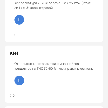
Аббревиатура «L»: ① поражение / убыток («take
an L»); ② косяк с травой.
3
4
5
0
Kief
Отдельные кристаллы трихом каннабиса —
концентрат с THC 30-60 %, «приправа» к косякам.
3
4
5
0