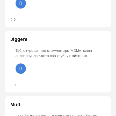
3
4
5
0
Jiggers
Таблетированные стимуляторы/MDMA; сленг
андеграунда, часто про клубную эйфорию.
3
4
5
0
Mud
Lean / purple drank — сироп с кодеином + Sprite;