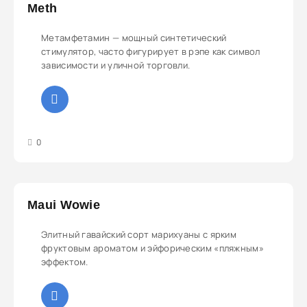
Meth
Метамфетамин — мощный синтетический
стимулятор, часто фигурирует в рэпе как символ
зависимости и уличной торговли.
3
4
5
0
Maui Wowie
Элитный гавайский сорт марихуаны с ярким
фруктовым ароматом и эйфорическим «пляжным»
эффектом.