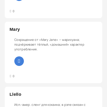
3
4
5
0
Mary
Сокращение от «Mary Jane» — марихуана;
подчёркивает тёплый, «домашний» характер
употребления.
3
4
5
0
Llello
Исп.-амер. сленг для кокаина; в рэпе связан с