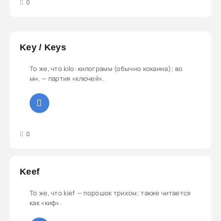
3
4
5
0
Key / Keys
То же, что kilo: килограмм (обычно кокаина); во
мн. — партия «ключей».
3
4
5
0
Keef
То же, что kief — порошок трихом; также читается
как «киф».