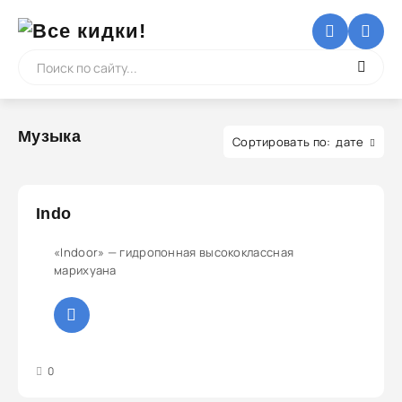
Музыка
дате
Indo
«Indoor» — гидропонная высококлассная
марихуана
3
4
5
0