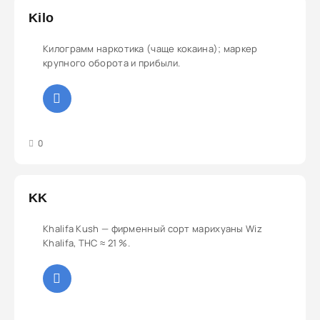
Kilo
Килограмм наркотика (чаще кокаина); маркер
крупного оборота и прибыли.
3
4
5
0
KK
Khalifa Kush — фирменный сорт марихуаны Wiz
Khalifa, THC ≈ 21 %.