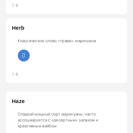
3
4
5
0
Herb
Классическое слово «трава», марихуана
3
4
5
0
Haze
Сладкий мощный сорт марихуаны, часто
ассоциируется с «десертным» запахом и
креативным вайбом.