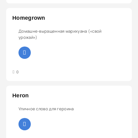
Homegrown
Домашне-выращенная марихуана («свой
урожай»)
3
4
5
0
Heron
Уличное слово для героина