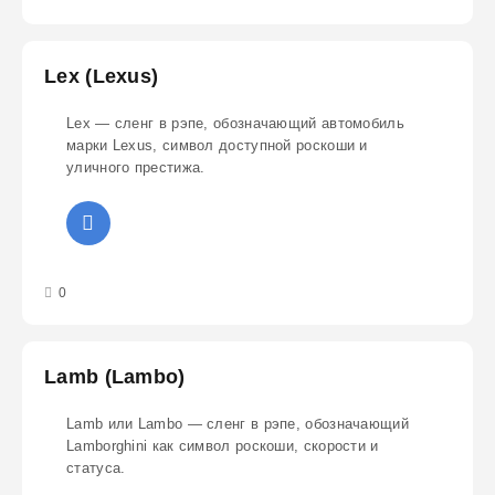
Lex (Lexus)
Lex — сленг в рэпе, обозначающий автомобиль
марки Lexus, символ доступной роскоши и
уличного престижа.
3
4
5
0
Lamb (Lambo)
Lamb или Lambo — сленг в рэпе, обозначающий
Lamborghini как символ роскоши, скорости и
статуса.