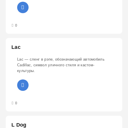
3
4
5
0
Lac
Lac — сленг в рэпе, обозначающий автомобиль
Cadillac, символ уличного стиля и кастом-
культуры.
3
4
5
0
L Dog