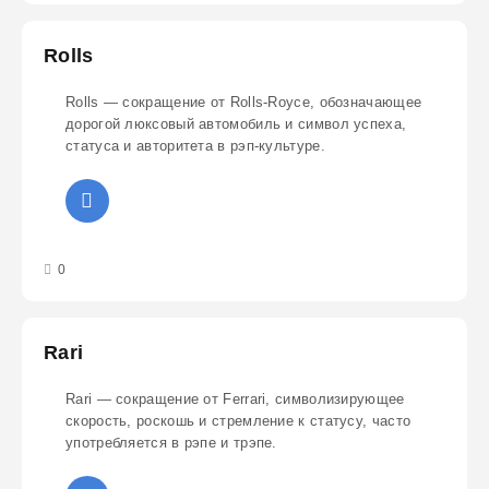
Rolls
Rolls — сокращение от Rolls-Royce, обозначающее
дорогой люксовый автомобиль и символ успеха,
статуса и авторитета в рэп-культуре.
3
4
5
0
Rari
Rari — сокращение от Ferrari, символизирующее
скорость, роскошь и стремление к статусу, часто
употребляется в рэпе и трэпе.