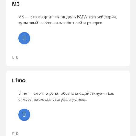
M3
M3 — это спортивная модель BMW третьей серии,
культовый выбор автолюбителей и рэперов.
3
4
5
0
Limo
Limo — сленг в рэпе, обозначающий лимузин как
символ роскоши, статуса и успеха.
3
4
5
0