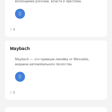
воплощение роскоши, власти и престижа.
3
4
5
0
Maybach
Maybach — это премиум-линейка от Mercedes,
вершина автомобильного богатства.
3
4
5
0