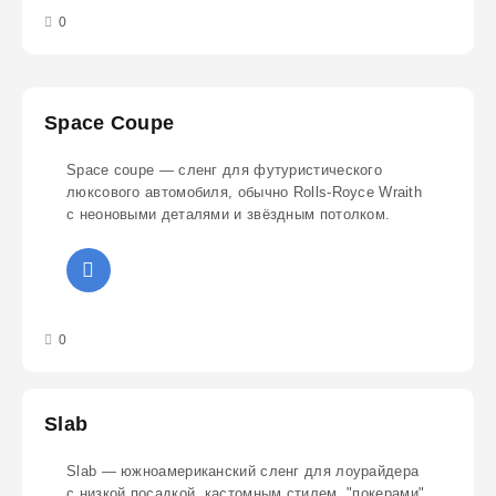
3
4
5
0
Space Coupe
Space coupe — сленг для футуристического
люксового автомобиля, обычно Rolls-Royce Wraith
с неоновыми деталями и звёздным потолком.
3
4
5
0
Slab
Slab — южноамериканский сленг для лоурайдера
с низкой посадкой, кастомным стилем, "покерами"