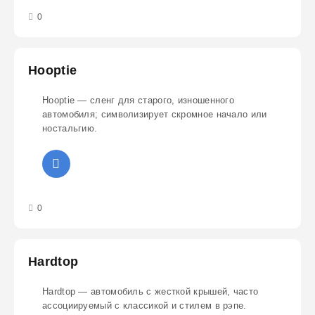
3
4
5
0
Hooptie
Hooptie — сленг для старого, изношенного
автомобиля; символизирует скромное начало или
ностальгию.
3
4
5
0
Hardtop
Hardtop — автомобиль с жесткой крышей, часто
ассоциируемый с классикой и стилем в рэпе.