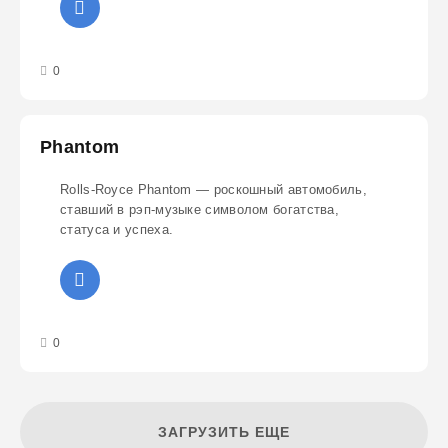
3
4
5
0
Phantom
Rolls-Royce Phantom — роскошный автомобиль,
ставший в рэп-музыке символом богатства,
статуса и успеха.
3
4
5
0
ЗАГРУЗИТЬ ЕЩЕ