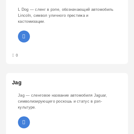
L Dog — сленг в рэпе, обозначающий автомобиль
Lincoln, символ уличного престижа и
кастомизации.
3
4
5
0
Jag
Jag — сленговое название автомобиля Jaguar,
символизирующего роскошь и статус в рэп-
культуре.