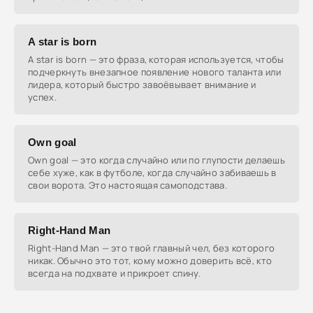
A star is born
A star is born — это фраза, которая используется, чтобы
подчеркнуть внезапное появление нового таланта или
лидера, который быстро завоёвывает внимание и
успех.
Own goal
Own goal — это когда случайно или по глупости делаешь
себе хуже, как в футболе, когда случайно забиваешь в
свои ворота. Это настоящая самоподстава.
Right-Hand Man
Right-Hand Man — это твой главный чел, без которого
никак. Обычно это тот, кому можно доверить всё, кто
всегда на подхвате и прикроет спину.