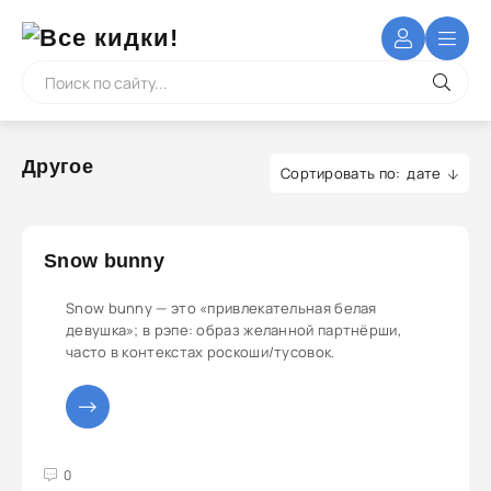
Другое
дате
Snow bunny
Snow bunny — это «привлекательная белая
девушка»; в рэпе: образ желанной партнёрши,
часто в контекстах роскоши/тусовок.
3
4
5
0