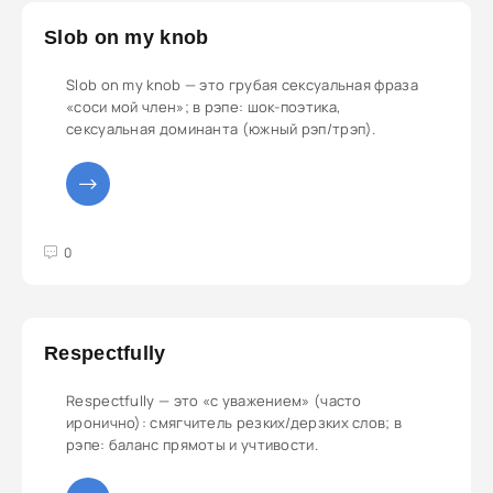
Slob on my knob
Slob on my knob — это грубая сексуальная фраза
«соси мой член»; в рэпе: шок-поэтика,
сексуальная доминанта (южный рэп/трэп).
3
4
5
0
Respectfully
Respectfully — это «с уважением» (часто
иронично): смягчитель резких/дерзких слов; в
рэпе: баланс прямоты и учтивости.