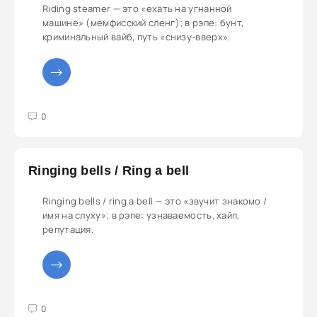
Riding steamer — это «ехать на угнанной
машине» (мемфисский сленг); в рэпе: бунт,
криминальный вайб, путь «снизу-вверх».
3
4
5
0
Ringing bells / Ring a bell
Ringing bells / ring a bell — это «звучит знакомо /
имя на слуху»; в рэпе: узнаваемость, хайп,
репутация.
3
4
5
0