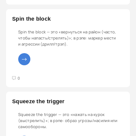
Spin the block
Spin the block — это «вернуться на район (часто,
чтобы напасть/стрелять)»; в рэпе: маркер мести
и агрессии (дрилл/трэп).
3
4
5
0
Squeeze the trigger
Squeeze the trigger — это «нажать на курок
(выстрелить)»; в рэпе: образ угрозы/насилия или
самообороны.