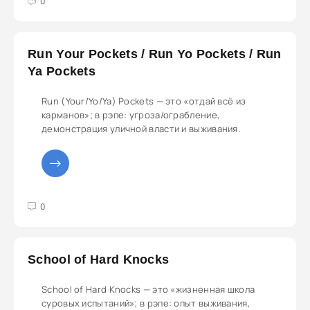
3
4
5
0
Run Your Pockets / Run Yo Pockets / Run
Ya Pockets
Run (Your/Yo/Ya) Pockets — это «отдай всё из
карманов»; в рэпе: угроза/ограбление,
демонстрация уличной власти и выживания.
3
4
5
0
School of Hard Knocks
School of Hard Knocks — это «жизненная школа
суровых испытаний»; в рэпе: опыт выживания,