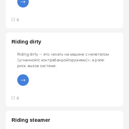
3
4
5
0
Riding dirty
Riding dirty — это «ехать на машине с нелегалом
(угнанной/с контрабандой/оружием)»; в рэпе:
риск, вызов системе.
3
4
5
0
Riding steamer