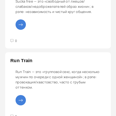
Sucka free — это «свободный от лжецов/
слабаков/недоброжелателей образ жизни»; в
рэпе: независимость и чистый круг общения.
3
4
5
0
Run Train
Run Train — это «групповой секс, когда несколько
мужчин по очереди с одной женщиной»; в рэпе:
провокация/хвастовство, часто с грубым
оттенком.