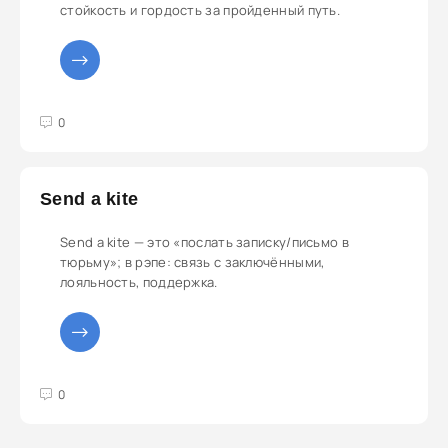
стойкость и гордость за пройденный путь.
3
4
5
0
Send a kite
Send a kite — это «послать записку/письмо в
тюрьму»; в рэпе: связь с заключёнными,
лояльность, поддержка.
3
4
5
0