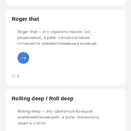
Roger that
Roger that — это «принято/понял» (из
радиосвязи); в рэпе: сигнал согласия,
готовности, взаимопонимания в команде.
3
4
5
0
Rolling deep / Roll deep
Rolling deep — это «двигаться большой
компанией/командой»; в рэпе: лояльность,
защита, статус.