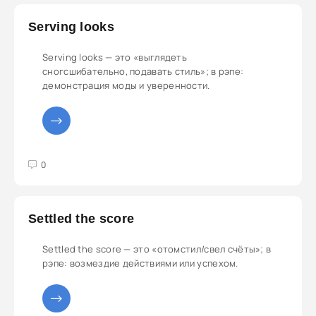
Serving looks
Serving looks — это «выглядеть
сногсшибательно, подавать стиль»; в рэпе:
демонстрация моды и уверенности.
3
4
5
0
Settled the score
Settled the score — это «отомстил/свел счёты»; в
рэпе: возмездие действиями или успехом.