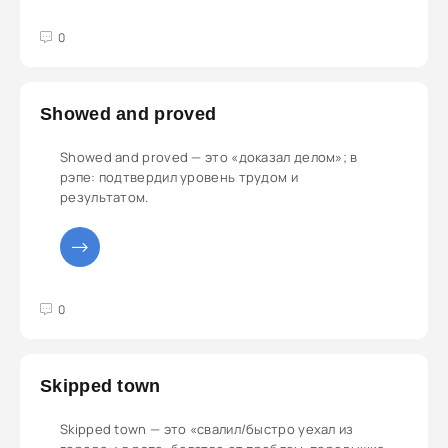
3
4
5
0
Showed and proved
Showed and proved — это «доказал делом»; в
рэпе: подтвердил уровень трудом и
результатом.
3
4
5
0
Skipped town
Skipped town — это «свалил/быстро уехал из