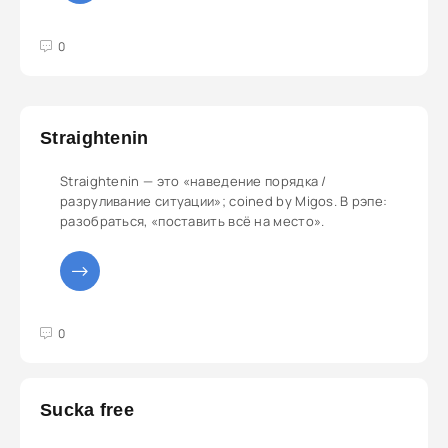
3
4
5
0
Straightenin
Straightenin — это «наведение порядка /
разруливание ситуации»; coined by Migos. В рэпе:
разобраться, «поставить всё на место».
3
4
5
0
Sucka free