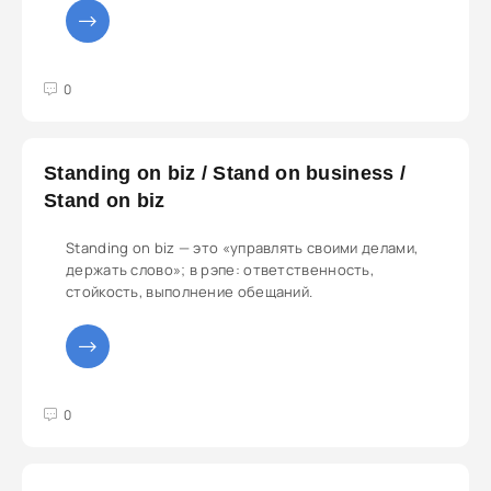
3
4
5
0
Standing on biz / Stand on business /
Stand on biz
Standing on biz — это «управлять своими делами,
держать слово»; в рэпе: ответственность,
стойкость, выполнение обещаний.
3
4
5
0