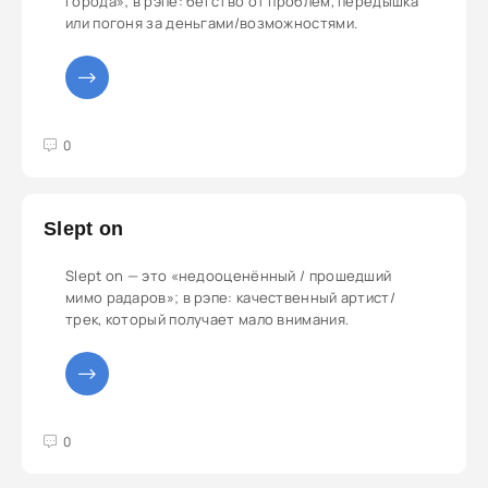
города»; в рэпе: бегство от проблем, передышка
или погоня за деньгами/возможностями.
3
4
5
0
Slept on
Slept on — это «недооценённый / прошедший
мимо радаров»; в рэпе: качественный артист/
трек, который получает мало внимания.
3
4
5
0