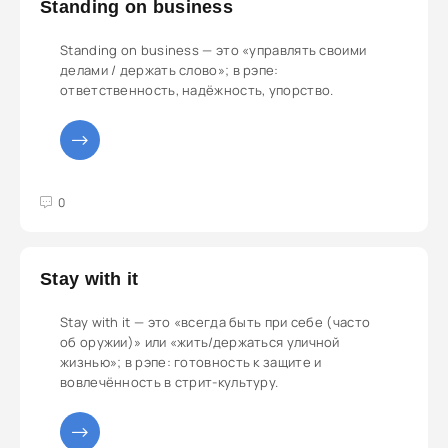
Standing on business
Standing on business — это «управлять своими
делами / держать слово»; в рэпе:
ответственность, надёжность, упорство.
3
4
5
0
Stay with it
Stay with it — это «всегда быть при себе (часто
об оружии)» или «жить/держаться уличной
жизнью»; в рэпе: готовность к защите и
вовлечённость в стрит-культуру.